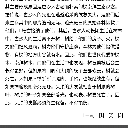
其主要形成原因是岜沙人古老而朴素的树崇拜生态观念。
据传说，岜沙人的先祖在逃避追杀的危急关头，是他们后
来生存其中的那片浩瀚无际、遮天蔽日的原始森林拯救了
他们，胀耆接纳了他们。其后，岜沙人就长期生活在树林
中。岜沙人的生活离不开树，树给了他们的房子、火，树
为他们挡风遮雨，树为他们守护庄稼，森林为他们提供猎
物，有树的地方山谷就有水。因此，他们世世代代爱护树
木、崇拜树木。而他们在生活中也发现，树被剪枝后会生
长得更好，但如果将四周和头顶的枝丫全部砍去，树就会
死亡。人如果不慎折断了腿脚、手臂，也能继续生存，但
如果掉脑袋则必死无疑。头顶的头发就相当于树顶的树
叶，树顶的叶子如果全部落光，也就表示树要死亡了。因
此，头顶的发髻必须终生保留，不得损伤。
[1]
[2]
[3]
[上一页]