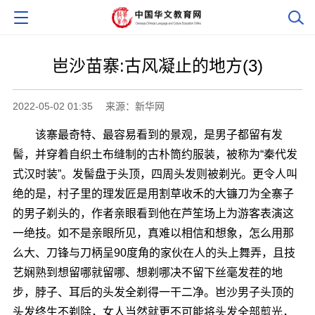
岜沙苗寨:古风凝止的地方(3)
2022-05-02 01:35
来源：新华网
该寨最奇特、最容易看到的景观，是男子都留有发
髻，并穿着自织土布缝制的古朴筒约服装，被称为“秦代发
式汉时装”。发髻盘于头顶，四周头发则被剃光。更令人叫
绝的是，村子里的理发匠是用割草收禾的大镰刀为全寨子
的男子剃头的，作者亲眼看到他在芦笙场上为游客表演这
一绝技。如不是亲眼所见，真难以相信和想象，怎么用那
么大、刀锋与刀柄呈90度角的家伙在人的头上舞弄，且技
艺娴熟到想留哪就留哪、想剃哪决不留下丝毫发茬的地
步，脖子、耳后的头发全剃得一干二净。岜沙男子头顶的
头发终生不剃除，女人当然就更不可能将头发全部剪光，