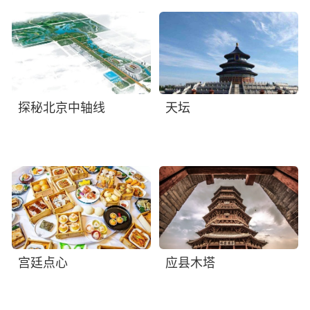
探秘北京中轴线
天坛
宫廷点心
应县木塔