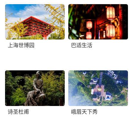
上海世博园
巴适生活
诗圣杜甫
峨眉天下秀