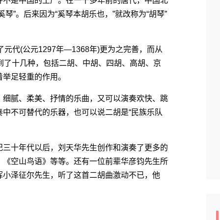
不是中国的土产。在一千多年前的唐代，中国北
琴”。后来因为“奚琴本胡乐也，”就改称为“胡琴”
元代(公元1297年―1368年)更为之完善，而从
发展到了十几种，包括二胡、中胡、四胡、高胡、京
着举足轻重的作用。
细腻、柔美、抒情的乐曲，又可以演奏欢快、跳
奏中不可替代的乐器，也可以说二胡是“民族乐队
三十年代以后，刘天华先生创作和演奏了更多的
、《空山鸟语》等等。还有一位前辈华彦钧先生所
挥小泽征尔先生，听了这首二胡曲激动不已，他