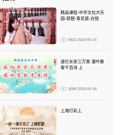
精品课程-中华文化大乐
园-琵琶-青花瓷-白悦
6922
2024-05-14
遥忆长安三万里 漫吟墨
客千百诗 上
3098
2026-04-28
上海灯彩上