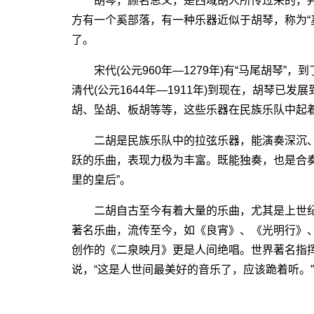
胡琴，顾名思义，是西域胡人所传过来的，并
方有一个奚部落，有一种乐器近似于胡琴，称为“奚
了。
宋代(公元960年―1279年)有“马尾胡琴”，到了
清代(公元1644年―1911年)到现在，胡琴已
胡、坠胡、板胡等等，这些乐器在民族乐队中起
二胡是民族乐队中的拉弦乐器，能演奏深沉、
跃的乐曲，表现力极为丰富。既能独奏，也是合
里的皇后”。
二胡自古至今有着大量的乐曲，尤其是上世纪
著名乐曲，流传至今，如《良宵》、《光明行》
创作的《二泉映月》更是人间绝唱。世界著名指
说，“这是人世间最美好的音乐了，应该跪着听。”