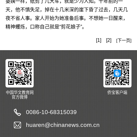
婆姨一样，纸剪了几大车，就是少为人知。十年前的一
天，他不慎失足，掉在十几米深的崖下昏了过去，几天几
夜不省人事。家人开始为她准备后事。不想她一日醒来，
精神蠼烁，口称自己就是“剪花娘子”。
[1]
[2]
[下一页]
中国华文教育网
侨宝客户端
官方微博
0086-10-68315039
huaren@chinanews.com.cn