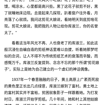
馍，喝凉水，心里都是高兴些。黑了这花子就剪不好，黑
了就睡她床边现。总是起来几探现，趴着窗户往外看，月
亮落了心就烦。我问这剪花大娘说，看她明天到底剪啥花
现。剪花大娘说，我把我的人物让给你库淑兰，你的名誉
太了。”
看着这当年风光不再、人也衰老了的库淑兰，如此这
般沉浸在自编自造的剪纸神话里难以自拔，听着她那梦呓
似的念词，让人不得不为传统剪纸艺术的衰落而辛酸，而
感慨万千。库淑兰反复提到、念念不忘的那个所谓“剪花娘
子”，实际上是她为自己建立的一个虚幻的神话偶像。
1937年一个春意融融的日子，黄土高原上广袤而死寂
的黄色里正长出几点绿意，库淑兰嫁到了富村。黄土地上
的富村其实并不富裕，贫困就象影子一样跟着她。为打发
时日，库淑兰开始学剪纸。几十年间，她和村上其他姑娘