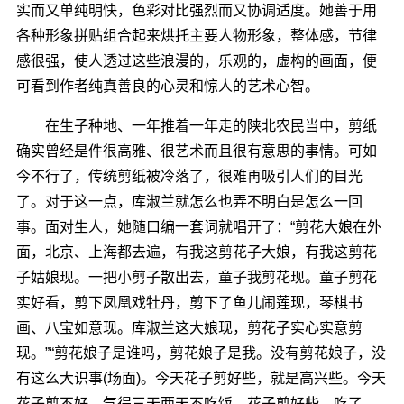
实而又单纯明快，色彩对比强烈而又协调适度。她善于用
各种形象拼贴组合起来烘托主要人物形象，整体感，节律
感很强，使人透过这些浪漫的，乐观的，虚构的画面，便
可看到作者纯真善良的心灵和惊人的艺术心智。
在生子种地、一年推着一年走的陕北农民当中，剪纸
确实曾经是件很高雅、很艺术而且很有意思的事情。可如
今不行了，传统剪纸被冷落了，很难再吸引人们的目光
了。对于这一点，库淑兰就怎么也弄不明白是怎么一回
事。面对生人，她随口编一套词就唱开了：“剪花大娘在外
面，北京、上海都去遍，有我这剪花子大娘，有我这剪花
子姑娘现。一把小剪子散出去，童子我剪花现。童子剪花
实好看，剪下凤凰戏牡丹，剪下了鱼儿闹莲现，琴棋书
画、八宝如意现。库淑兰这大娘现，剪花子实心实意剪
现。”“剪花娘子是谁吗，剪花娘子是我。没有剪花娘子，没
有这么大识事(场面)。今天花子剪好些，就是高兴些。今天
花子剪不好，气得三天两天不吃饭。花子剪好些，吃了