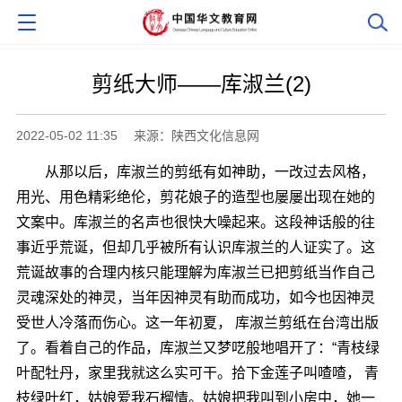
剪纸大师――库淑兰(2)
2022-05-02 11:35
来源：陕西文化信息网
从那以后，库淑兰的剪纸有如神助，一改过去风格，
用光、用色精彩绝伦，剪花娘子的造型也屡屡出现在她的
文案中。库淑兰的名声也很快大噪起来。这段神话般的往
事近乎荒诞，但却几乎被所有认识库淑兰的人证实了。这
荒诞故事的合理内核只能理解为库淑兰已把剪纸当作自己
灵魂深处的神灵，当年因神灵有助而成功，如今也因神灵
受世人冷落而伤心。这一年初夏， 库淑兰剪纸在台湾出版
了。看着自己的作品，库淑兰又梦呓般地唱开了：“青枝绿
叶配牡丹，家里我就这么实可干。拾下金莲子叫喳喳， 青
枝绿叶红，姑娘爱我石榴情。姑娘把我叫到小房中，她一