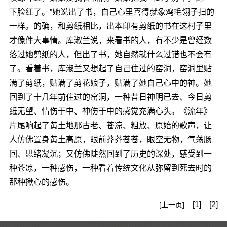
下脸红了。”她说出了书，自己心里喜得就象鸡毛翎子扫的
一样。的确，和剪纸相比，出本印有剪纸的书在这村子里
才像件大事情。库淑兰说，来看书的人，有不少是曾经数
落过她剪纸的人，但出了书，她自然就什么过错也不会有
了。看着书，库淑兰又想起了自己住过的窑洞，窑洞里贴
满了剪纸，贴满了剪花娘子，贴满了她自己心中的神。她
回到了十几年前住过的窑洞，一种昔日神明已去、今日剪
纸无望、情伤于中、神伤于中的感觉充满心头。《流年》
片尾响起了黄土地那古老、苍凉、粗放、原始的歌声，让
人仿佛置身黄土高原，眼前莽莽苍苍，眼空无物，气荡肠
回、思绪凝沉；又仿佛陡然回到了历史的深处，感受到一
种苍凉，一种感伤，一种看着传统文化从弥留到死去时的
那种揪心的感伤。
[1]
[2]
[上一页]