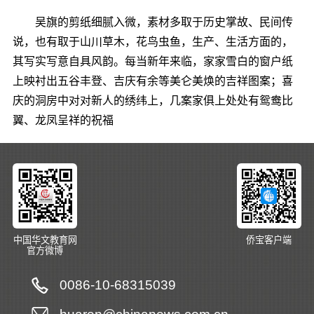
吴旗的剪纸细腻入微，素材多取于历史掌故、民间传
说，也有取于山川草木，花鸟虫鱼，生产、生活方面的，
其写实写意自具风韵。每当新年来临，家家雪白的窗户纸
上映衬出五谷丰登、吉庆有余等美仑美焕的吉祥图案；喜
庆的洞房中对对新人的绣纬上，几案家俱上处处有鸳鸯比
翼、龙凤呈祥的祝福
中国华文教育网
侨宝客户端
官方微博
0086-10-68315039