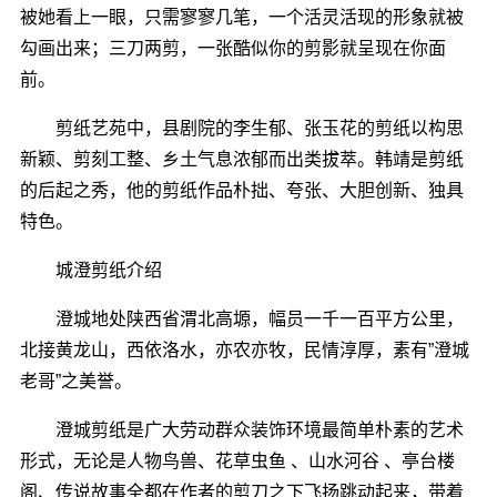
被她看上一眼，只需寥寥几笔，一个活灵活现的形象就被
勾画出来；三刀两剪，一张酷似你的剪影就呈现在你面
前。
剪纸艺苑中，县剧院的李生郁、张玉花的剪纸以构思
新颖、剪刻工整、乡土气息浓郁而出类拔萃。韩靖是剪纸
的后起之秀，他的剪纸作品朴拙、夸张、大胆创新、独具
特色。
城澄剪纸介绍
澄城地处陕西省渭北高塬，幅员一千一百平方公里，
北接黄龙山，西依洛水，亦农亦牧，民情淳厚，素有”澄城
老哥”之美誉。
澄城剪纸是广大劳动群众装饰环境最简单朴素的艺术
形式，无论是人物鸟兽、花草虫鱼 、山水河谷 、亭台楼
阁、传说故事全都在作者的剪刀之下飞扬跳动起来，带着