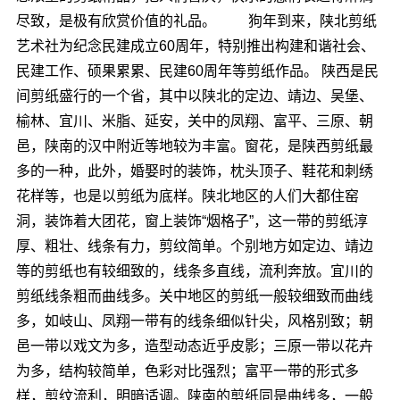
尽致，是极有欣赏价值的礼品。 狗年到来，陕北剪纸
艺术社为纪念民建成立60周年，特别推出构建和谐社会、
民建工作、硕果累累、民建60周年等剪纸作品。 陕西是民
间剪纸盛行的一个省，其中以陕北的定边、靖边、吴堡、
榆林、宜川、米脂、延安，关中的凤翔、富平、三原、朝
邑，陕南的汉中附近等地较为丰富。窗花，是陕西剪纸最
多的一种，此外，婚娶时的装饰，枕头顶子、鞋花和刺绣
花样等，也是以剪纸为底样。陕北地区的人们大都住窑
洞，装饰着大团花，窗上装饰“烟格子”，这一带的剪纸淳
厚、粗壮、线条有力，剪纹简单。个别地方如定边、靖边
等的剪纸也有较细致的，线条多直线，流利奔放。宜川的
剪纸线条粗而曲线多。关中地区的剪纸一般较细致而曲线
多，如岐山、凤翔一带有的线条细似针尖，风格别致；朝
邑一带以戏文为多，造型动态近乎皮影；三原一带以花卉
为多，结构较简单，色彩对比强烈；富平一带的形式多
样，剪纹流利，明暗适调。陕南的剪纸同是曲线多，一般