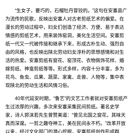
“生女子，要巧的，石榴牡丹冒铰的。”这句在安塞县广
为流传的民歌，反映出安塞人对古老剪纸艺术的偏爱。在
漫长的劳动过程中，妇女们创造了经济、方便、易于表达
情感的剪纸艺术，用来装饰窑洞，美化生活空间。安塞剪
纸一代又一代被传接和继承下来，形成古朴生动、强烈自
由的风格，也反映出陕北劳动妇女淳朴的思想感情和对生
活的热爱。安塞剪纸有窗花、窑顶花、衣物佩饰花样、婚
嫁剪纸、神龛剪纸等等。形式多样，内容十分丰富，多为
花鸟、鱼虫、瓜果、蔬菜、家禽、走兽、人物等，集中表
现陕北的劳动生活和风情习俗。
40年代延安时期，“鲁艺”的文艺工作者就对安塞剪纸产
生过浓厚的兴趣，多次来安塞采集民间剪纸。著名史学
家，诗人郭沫若先生曾赞美道：“曾见北国之窗花，其味天
真而深邃。一剪之趣夺神工，美在民间永不朽。”改革开放
以来，经过文化部门的潜心挖掘，安塞剪纸创作形成群