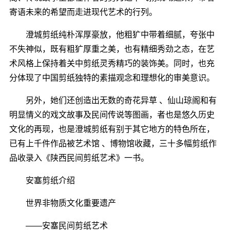
寄语未来的希望而走进现代艺术的行列。
澄城剪纸纯朴浑厚豪放，他粗犷中带着细腻，夸张中
不失神似，既有粗犷厚重之美，也有精细秀劲之态，在艺
术风格上保持着关中剪纸灵秀精巧的装饰美。同时，也充
分体现了中国剪纸独特的素描观念和理想化的审美意识。
另外，她们还创造出无数的奇花异草 、仙山琼阁和有
明显情义的戏文故事及民间传说等图画，者也是悠久历史
文化的再现，也是澄城剪纸有别于其它地方的特色所在，
已有上千件作品被艺术馆 、博物馆收藏，三十多幅剪纸作
品收录入《陕西民间剪纸艺术》一书。
安塞剪纸介绍
世界非物质文化重要遗产
――安塞民间剪纸艺术