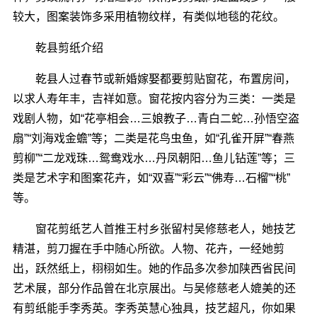
较大，图案装饰多采用植物纹样，有类似地毯的花纹。
乾县剪纸介绍
乾县人过春节或新婚嫁娶都要剪贴窗花，布置房间，
以求人寿年丰，吉祥如意。窗花按内容分为三类：一类是
戏剧人物，如“花亭相会…三娘教子…青白二蛇…孙悟空盗
扇”“刘海戏金蟾”等；二类是花鸟虫鱼，如“孔雀开屏”“春燕
剪柳”“二龙戏珠…鸳鸯戏水…丹凤朝阳…鱼儿钻莲”等；三
类是艺术字和图案花卉，如“双喜”“彩云”“佛寿…石榴”“桃”
等。
窗花剪纸艺人首推王村乡张留村吴修慈老人，她技艺
精湛，剪刀握在手中随心所欲。人物、花卉，一经她剪
出，跃然纸上，栩栩如生。她的作品多次参加陕西省民间
艺术展，部分作品曾在北京展出。与吴修慈老人媲美的还
有剪纸能手李秀英。李秀英慧心独具，技艺超凡，你如果