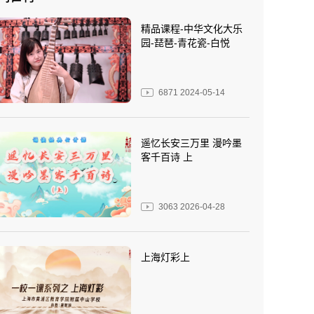
精品课程-中华文化大乐
园-琵琶-青花瓷-白悦
6871
2024-05-14
遥忆长安三万里 漫吟墨
客千百诗 上
3063
2026-04-28
上海灯彩上