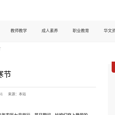
教师教学
成人素养
职业教育
华文
文
寒节
41
来源：本站