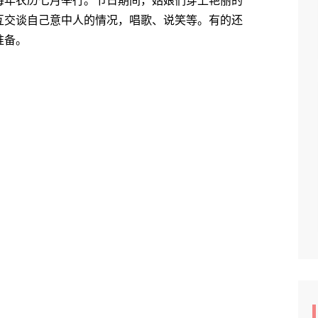
年农历七月举行。节日期间，姑娘们穿上艳丽的
互交谈自己意中人的情况，唱歌、说笑等。有的还
准备。