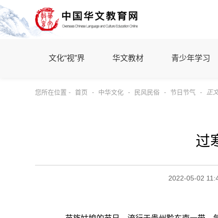
文化“视”界
华文教材
青少年学习
您所在位置 -
首页
-
中华文化
-
民风民俗
-
节日节气
-
正
过
2022-05-02 11: