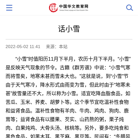
话小雪
2022-05-02 11:41
来源：本站
“小雪”时值阳历11月下半月，农历十月下半月。“小雪”
是反映天气现象的节令。古籍《群芳谱》中说：“小雪气寒
而将雪矣，地寒未甚而雪未大也。”这就是说，到“小雪”节
由于天气寒冷，降水形式由雨变为雪，但此时由于“地寒未
甚”故雪量还不大，所以称为小雪。适宜吃降血脂食品，如
苦瓜、玉米、荞麦、胡萝卜等。这个季节宜吃温补性食物
和益肾食品。温补性食物有羊肉、牛肉、鸡肉、狗肉、鹿
茸等；益肾食品有以腰果、芡实、山药熬的粥，栗子炖
肉、白果炖鸡、大骨头汤、核桃等。另外，要多吃炖食和
黑色食品，如黑木耳、黑芝麻、黑豆等。民间有：“冬腊风