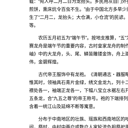
载：“宛人呼二月二日为龙抬头。乡民用灰自门外
煎饼，熏床炕令百虫不生。”由于中国北方多旱
生了“二月二，龙抬头；大仓满，小仓流”的民谚
等。
农历五月初五为“端午节”。按地支推算，“五”为
赛龙舟是端午节的重要内容，古时皇家龙舟的制
岫》中的大龙舟，头、尾、鳞皆雕镂金饰，舟上
伟，金碧辉煌。
古代帝王服饰中有龙袍。《清朝通志・器服略
惟其时，领袖具石青片金绿，绣文金龙九，列十
襟处各一，袖端正龙各一，下幅八宝立水裾左右
五条龙，合“九五之尊”的帝王称号。袍的下端排列
含着一统江山及延绵不断等寓意。
分布于中南地区的壮族、瑶族和西南地区的哈尼
间，祭时，由村中两户或数户人家轮流负担祭祀