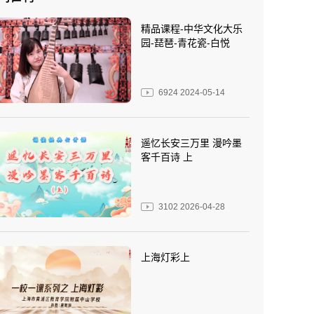
精品课程-中华文化大乐
园-琵琶-青花瓷-白悦
6924
2024-05-14
遥忆长安三万里 漫吟墨
客千百诗 上
3102
2026-04-28
上海灯彩上