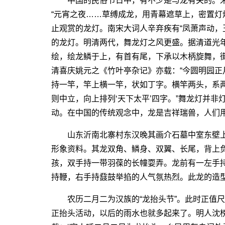
中国的民俗节日中，有不少是与龙有关的。宋
“元宵之夜……草缚成龙，用青幕遮草上，密置灯
止观赏的龙灯。南宋大词人辛弃疾有“凤萧声动，
的龙灯。明清两代，舞龙灯之风更盛。据清道光
绘，绘龙鳞于上，有首有尾，下承以木柄旋舞，街
清喜庆姚元之《竹叶亭杂记》亦载：“今圆明园
持一竿，竿上横一竿，状如丁字。横竿两头，系
则中立，向上排列‘天下太平’四字。”舞龙灯并
动。在中国的传统观念中，龙是吉祥瑞兽，人们
山东沂南北寨村东汉晚其画介石墓中室东壁上
形象资料。其龙双角、鳞身、双翼、长尾，背上
孩，双手持一带羽葆的长幢耍弄。龙前有一左手
持鞭，右手持鼗鼓举掐的人气氛热烈。此龙的造
农历二月二为汉族的“龙抬头节”。此时正值尺
正抬头活动，以后的雨水也就多起来了。明人沈榜