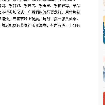
谷魂、祭谷娘、祭盘古、祭玉皇、祭神农等。祭品
女不得参加仪式。广西侗族流行耍龙灯。用竹片制
点蜡烛，元宵节晚上玩耍。玩时，摆一张八仙桌，
，然后配以有节奏的乐器演奏，有声有色，十分有