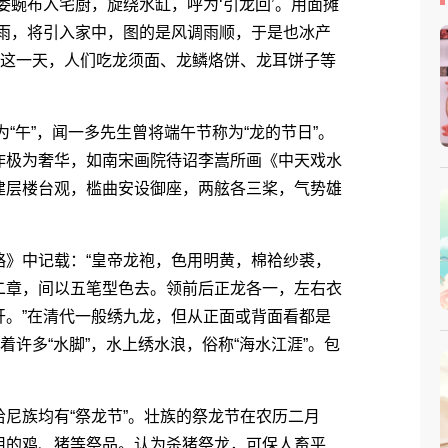
委蜿布入宅厨，旋绕水缸，呼为‘引龙回’。用面摊
少雨，将引入家中，图的是风调雨顺，于是也冰产
。这一天，人们吃龙须面、龙鳞烙饼、龙耳饼子等
“午”，闻一多先生曾将端午节称为“龙的节日”。
作极为奢华，如南宋画院待诏李嵩所画《中天戏水
建层楼台观，槛曲安设御座，两舷各三桨，气势雄
》中记载：“皇帝龙袍，色用明黄，棉袷纱裘，
二章，间以五笔型色去。领前后正龙各一，左右衣
开。”在清代一般绣九龙，但从正面或背面看都是
着许多“水脚”，水上绣水浪，俗称“海水江涯”。包
族均有“祭龙节”。壮族的祭龙节在农历二月
用的鸡、猪等祭品。认为杀猪祭龙，可保人畜平