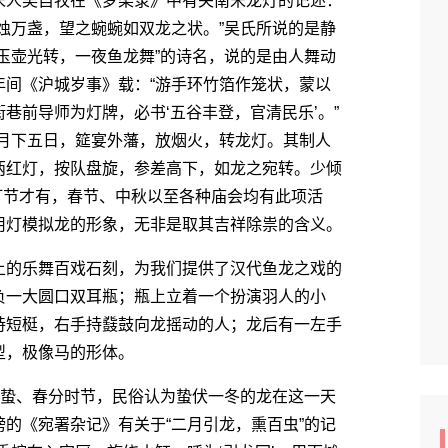
人吴自牧在《梦梁录》中有关南宋龙灯的记述：
烛万盏，望之蜿蜿如双龙之状。”吴氏所说的是静
玉壶光转，一夜鱼龙舞”的诗名，说的是由人舞动
年间《沪城岁事》载：“游手环竹箔作笼状，蒙以
巷前导师为灯牌，必书‘五谷丰登，官清民乐’。”
正月下五日，筵宴外藩，放烟火，转龙灯。其制人
两红灯，按队盘旋，参差高下，如龙之宛转。少倾
非灯节才有，春节、中秋以至各种庙会均有此项活
用灯模拟龙的形象，无非是取其吉祥除祟的含义。
的乐舞百戏石刻，为我们提供了汉代鱼龙之戏的
负一大圆口双耳瓶；瓶上立着一个扮演羽人的小
持短梃，右手持鼗鼓向龙摇动的人；龙后有一左手
型，极像马的形体。
蛰、春分时节，民俗认为蛰伏一冬的龙在这一天
的《宛署杂记》有关于“二月引龙，熏百虫”的记