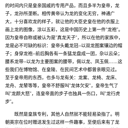
的时间内只是皇亲国戚的专用产品，而且多半为皇帝，龙
子，龙孙所垄断。相传黄帝认为龙的变化无穷，神通广
大，十分喜欢龙的样子，就让他的大臣史皇在他的衣服上
画上龙的图像，涂以五彩，这是中国历史上第一件"龙袍"。
因为皇帝自称或被认为是"真龙天子"，所以在他的家族中，
龙是必不可缺的标识：皇帝头戴龙冠--以双龙图案镶边的帽
子；身穿龙袍--前后胸各有一条猛龙盘成一团，杂以云朵；
腰系龙带--以龙为主要图案的腰带，佩以龙、凤玉佩……这
些我们在博物馆、在皇陵、在民间艺术中都曾亲眼见过。
至于皇帝用的东西，也多与龙有关：龙案、龙椅、龙床、
龙舟、龙辇等等，皇帝不舒服叫"龙体欠安"，皇帝生气了
叫"龙颜大怒"，连皇帝直的步子也独具一伤口，叫"龙行虎
步"。
既然是皇族专利，其他人自然就不能轻易染指了。明
朝英宗在位时赠送发生过这样一件趣事，至使后来有了龙