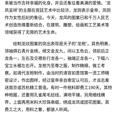
来被当作吉祥幸福的化身，并且还象征着美满的爱情。"龙
凤呈祥"的主题在宫廷艺术中比较浒，龙则表示皇帝，凤则
作为女性后妃的象征。今天，龙凤的图案已和千万人民艺
术创造热情重新结合，在建筑、雕塑、绘画和工艺美术等
领域获得了无限的艺术生命。
绘制龙纹图案的突出表现是天子的"龙袍"。其色明黄，
领袖俱石青片金绣，绣文金龙九，间以五色云，领前后正
龙各一，左右及交襟处行龙各一，袖端正龙各一，下幅八
宝立水裾左右开。龙袍为至尊之服，制作精细，做工考
察。如清代龙袍制作，由当时的清宫如意馆第一流工师精
密设计，作出图样，经过皇帝亲自审定认可后，才派志差
送南京或苏杭精工督造。有时一件袍料即费工190天。其特
种袍服，还要用孔雀尾毛捻线，满地平铺，另用细线横
界，上面再用米料大珍珠串缀，绣成龙凤或团花图案。其
费工之大，用料之奢，都骇人听闻。