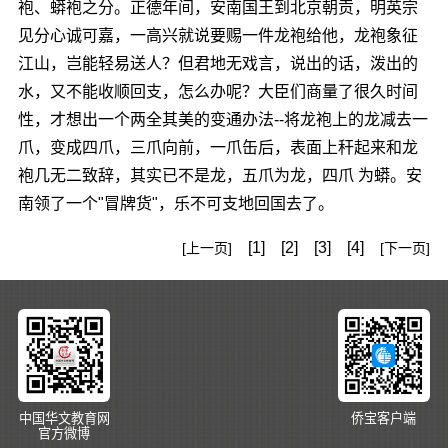
袍、蟒袍之分。正德年间，安南国王到北京朝贡，明英宗
见分心诚可嘉，一高兴就说要赐一件龙袍给他，龙袍象征
江山，岂能轻易送人？但君地无戏言，说出的话，泼出的
水，又不能收顺回支，怎么办呢？大臣们商量了很久时间
性，才想出一个两全其美的变通办法--将龙袍上的龙减去一
爪，变成四爪，三爪向前，一爪缶后，表面上秆起来和龙
袍几无二致辞，其实已不是龙，五爪为龙，四爪 为蟒。安
南领了一个"冒牌货"，乐不可支地回国去了。
[1]
[2]
[3]
[4]
[上一页]
[下一页]
中国华文教育网
侨宝客户端
官方微博