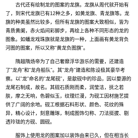
古代还有绘制龙的图案的龙旗。龙旗从周代就开始有
了，到宋代龙旗已有12种之多，如黄龙旗、青龙旗等。龙
旗的种类虽然比较多，但所有龙旗的图案大致相似，皆为
青质黄阑，赤火焰间彩脚步，再绘上各种不同形态的龙的
图象。如蟠龙戏珠旗就是龙旗的一种，上面画有黄龙背负
河图的图案，所以又称"黄龙负图旗"。
隋趄隋炀帝为了自己奢靡浮华游乐的需要，还建造
了"龙舟"和"龙舟船队"。其"龙舟"建造和陈设极其豪华考
察。以"龙"命名的"龙尾砚"，是歙砚中的珍品，因以婺源的
龙尾石制成，故名。其砚石质刚而柔，润莹洁，抚之若
肤，摩之无响，色碧似玉，纹理烂漫，为砚工因材施艺提
供了广阔的余地。砚工根据石料形状、颜色、花纹的殊
异，精心设计，刻意雕琢，制成图饰匀称、刀法挺拔、剔
透玲珑的方砚、圆砚。
服饰上使用龙的图案加以装饰由来已久，但在相当长