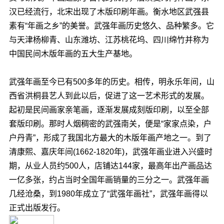
汉已经流行，北宋出现了木版印刷年画。衡水地区武强县
素有“年画之乡”的美誉。武强年画历史悠久、品种繁多。它
与天津杨柳青、山东潍坊、江苏桃花坞、四川绵竹并称为
中国民间木版年画的五大生产基地。
武强年画至今已有500多年的历史。相传，明永乐年间，山
西省洪桐县艺人到此以后，促进了这一艺术形式的发展。
起初是民间画家亲笔画，逐渐发展成刻版印刷，以至全部
套版印刷。那时人烟稠密的武强南关，便是“家家点染，户
户丹青”，形成了我国北方最大的木版年画产地之一。到了
清康熙、嘉庆年间(1662-1820年)，武强年画业进入兴盛时
期，从业人员约500人，店铺达144家，最高年出产画品达
一亿多张，约占当时全国年画销量的三分之一。武强年画
几经沧桑，到1980年成立了“武强年画社”，武强年画得以
正式出版发行。