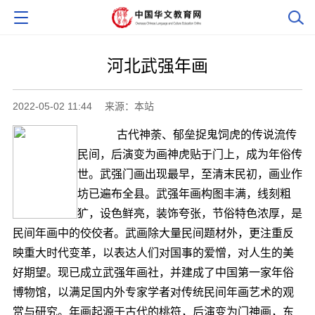
河北武强年画
2022-05-02 11:44
来源：本站
古代神荼、郁垒捉鬼饲虎的传说流传
民间，后演变为画神虎贴于门上，成为年俗传
世。武强门画出现最早，至清末民初，画业作
坊已遍布全县。武强年画构图丰满，线刻粗
犷，设色鲜亮，装饰夸张，节俗特色浓厚，是
民间年画中的佼佼者。武画除大量民间题材外，更注重反
映重大时代变革，以表达人们对国事的爱憎，对人生的美
好期望。现已成立武强年画社，并建成了中国第一家年俗
博物馆，以满足国内外专家学者对传统民间年画艺术的观
赏与研究。年画起源于古代的桃符，后演变为门神画，东