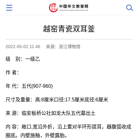
越窑青瓷双耳釜
2022-05-02 11:46
来源：浙江博物馆
级 别：一级乙
作 者：
年 代：五代(907-960)
尺寸及重量：高:8厘米口径:17.5厘米底径:6厘米
来 源：临安板桥公社如龙大队五代墓出土
内 容：敞口,宽沿外折，沿上置对半环形提耳，器腹弧收成
圈底。内壁施釉，外壁露胎。