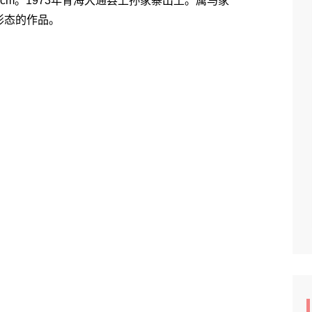
cm。1973年青海大通县上孙家寨出土。属马家
形态的作品。