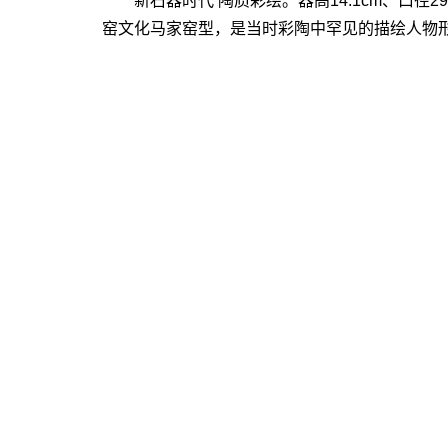
新石器时代 陶质彩绘。器高14.1cm、口径29
窑文化马家窑型，是当时彩陶中罕见的描绘人物