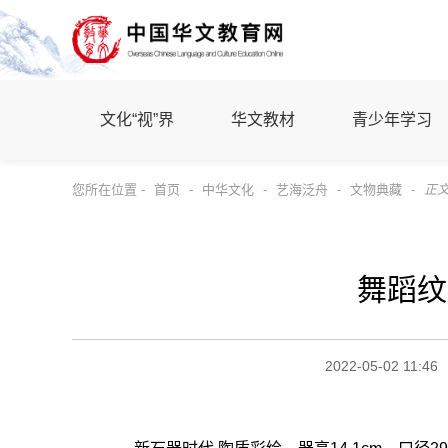
文化“视”界
华文教材
青少年学习
您所在位置 -
首页
-
中华文化
-
艺海泛舟
-
文物典藏
-
正
舞蹈纹
2022-05-02 11:46