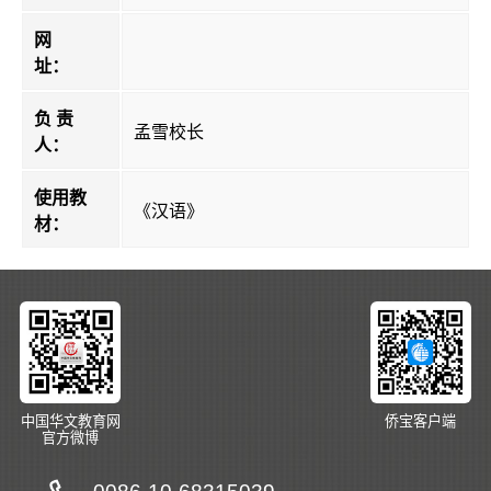
网
址：
负 责
孟雪校长
人：
使用教
《汉语》
材：
中国华文教育网
侨宝客户端
官方微博