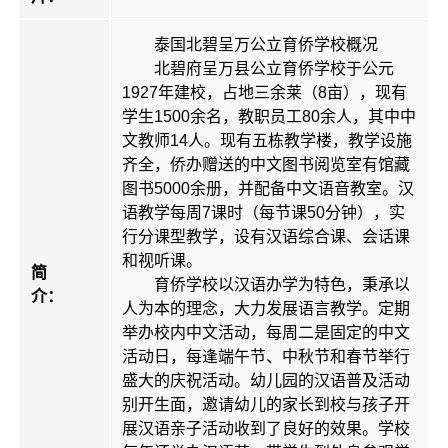
泰国北碧呈万公立育侨学校概况
北碧府呈万县公立育侨学校于公元
1927年建校，占地三余莱（8亩），现有
学生1500余名，教职员工80余人，其中中
文教师14人。现有五栋教学楼，教学设施
齐全，侨办赠送的中文图书阅览室有馆藏
图书5000余册，并配备中文语音教室。汉
语教学每周7课时（每节课50分钟），实
行分课型教学，设有汉语综合课、会话课
和视听课。
简
育侨学校以汉语办学为特色，秉承以
介：
人为本的理念，大力发展语言教学。定期
举办校内中文活动，每周二是固定的中文
活动日，每逢端午节、中秋节和春节举行
盛大的庆祝活动。幼儿园的汉语普及活动
别开生面，邀请幼儿的家长到校与孩子开
展汉语亲子活动收到了良好的效果。学校