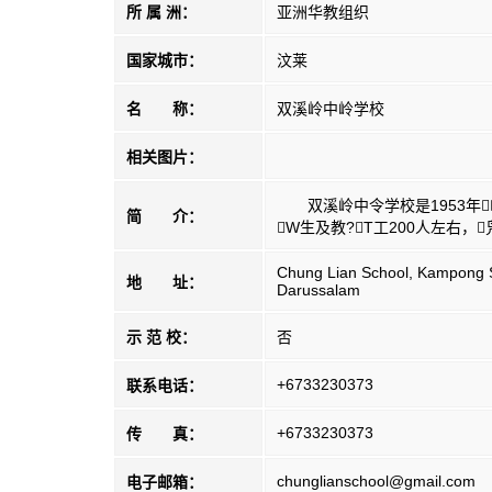
所 属 洲：
亚洲华教组织
国家城市：
汶莱
名 称：
双溪岭中岭学校
相关图片：
双溪岭中令学校是1953年
简 介：
W生及教?T工200人左右，
Chung Lian School, Kampong S
地 址：
Darussalam
示 范 校：
否
+6733230373
联系电话：
+6733230373
传 真：
chunglianschool@gmail.com
电子邮箱：