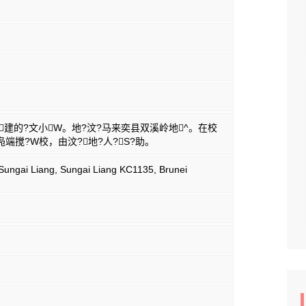
建的?文小W。地?汶?马来奕县双溪岭地^。在校
凫端搅?W校，由汶?地?人?S?助。
ungai Liang, Sungai Liang KC1135, Brunei