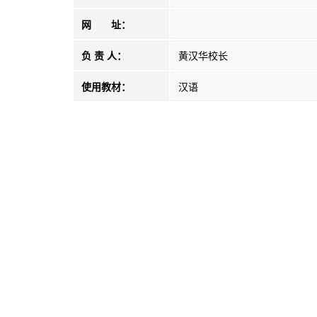
网 址：
负 责 人：
黄汉华校长
使用教材：
汉语