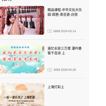
精品课程-中华文化大乐
园-琵琶-青花瓷-白悦
6888
2024-05-14
遥忆长安三万里 漫吟墨
客千百诗 上
3068
2026-04-28
上海灯彩上