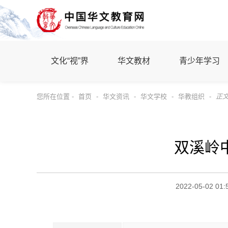
文化“视”界
华文教材
青少年学习
您所在位置 -
首页
-
华文资讯
-
华文学校
-
华教组织
-
正
双溪岭
2022-05-02 01: