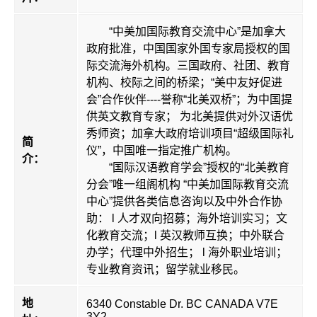
“中美加国际教育交流中心”是加拿大
政府批准，中国国家外国专家局授权的国
际交流海外机构。三国政府、社团、教育
机构、校际之间的桥梁；“美中友好促进
会”合作伙伴----誉称“北美双桥”；为中国提
供英文教育专家； 为北美提供对外汉语优
秀师资；加拿大政府培训项目“超级国际礼
简
仪”，中国唯一指定推广机构。
介：
“国际汉语教育学会”授权的“北美教育
分会”唯一组阁机构 “中美加国际教育交流
中心”提供各类信息咨询以及中外合作协
助： l 人才双向招募；海外培训实习；文
化教育交流；l 英汉教师互换；中外联合
办学；代理中外招生； l 海外职业培训；
专业教育资讯；留学就业移民。
地
6340 Constable Dr. BC CANADA V7E
3Y2