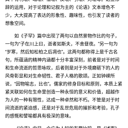
辞的运用，对于论理和记叙为主的《论语》文本增色不
少，大大提高了表达的形象性、趣味性，也引发了读者的
想象空间。
如《子罕》篇中出现了两句以自然景物作比的句子，
一句为“子在川上曰，逝者如斯夫，不舍昼夜。”另一句为
“岁寒，然后知松柏之后凋也”。这两句都称得上是千古名
句，所蕴涵的精神内涵都十分丰富深刻，前者是对于时间
和生命流逝的哲思咏叹，后者则是对于外境磨砺下的人的
风骨彰显和对生命韧性、君子人格的歌颂。正如钟嵘所
说，“因物喻志，比也”。儒家的修身目标和原则，本质上紧
紧关联如何在生命里创造一种永恒的意义和价值，超越作
为人的一种有限性，达成一种卓然和不朽。不管是对于时
间流逝的紧迫感，还是对于乱世危局的摧折和考验，孔子
的感慨和譬喻都具有极深的意味。