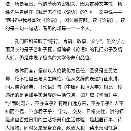
法、场景氛围、气韵节奏紧密相关，因为这种文学性，杨
绛先生曾经在《我是怎样读〈论语〉的？》一文中说——
“四书”中我最喜欢《论语》，因为最有趣。读《论语》，读
的是一句一句话，看见的却是一个一个人。
孔门四科着眼于“德行、言语、政事、文学”，虽文学方
面见长的是子游和子夏，但编辑《论语》的孔门弟子及后
人们，仍是体现了极高的文学修养和品位。
总体而言，儒家以人伦教化为己任，圣贤是全民之
师，绝不把自己与众生隔绝。但从文辞的表达特征来讲，
同为儒家经典，《论语》与《中庸》和《大学》相比，传
递出的是更加平实温暖的生活气息。如开篇《学而》中，
“学而时习之，不亦说乎？有朋自远方来，不亦乐乎？人不
知而不愠，不亦君子乎？”学习、交友、日常交往，讲的都
是来自百姓日用的生活场景和生活体验，是起居行事、待
人接物，同时又是安身立命、政通人和，读来亲和惬意，