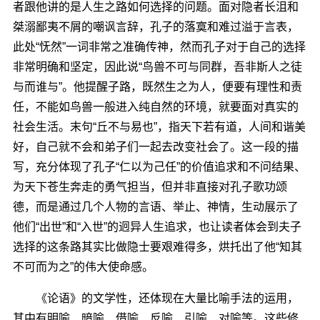
者跟他讲的是人生之路如何选择的问题。面对隐者长沮和
桀溺鄙夷不屑的嘲讽言辞，孔子的落寞和难过溢于言表，
此处“怃然”一词非常之准确传神，然而孔子对于自己的选择
非常明确和坚定，因此说“鸟兽不可与同群，吾非斯人之徒
与而谁与”。他提醒子路，既然生之为人，便要有理性和责
任，不能如鸟兽一般进入纯自然的环境，就要面对真实的
社会生活。末句“丘不与易也”，指天下若有道，人间和谐美
好，自己就不会和弟子们一起去改变社会了。这一段的描
写，充分体现了孔子“仁以为己任”的价值追求和不问结果、
为天下苍生奔走的勇气担当，但并非直接对孔子歌功颂
德，而是通过几个人物的言语、举止、神情，生动展示了
他们“出世”和“入世”的迥异人生追求，也让读者体会到夫子
选择的这条路其实比做隐士要艰难得多，烘托出了他“知其
不可而为之”的伟大使命感。
《论语》的文学性，还体现在大量比喻手法的运用，
其中有明喻、暗喻、借喻、反喻、引喻、对喻等。这些修