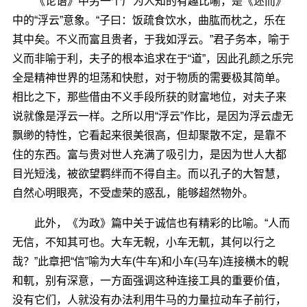
《论语》中另一个广为人知的有趣比喻，是《述而》
中的“浮云”意象。“子曰：饭疏食饮水，曲肱而枕之，乐在
其中矣。不义而富且贵者，于我如浮云。”君子务本，喻于
义而非喻于利，夫子的根本追求在于“道”，因此孔颜之乐完
全是精神世界的坦荡和快慰，对于物质的需要极其简单。
相比之下，那些借由不义手段所获的财富地位，对夫子来
说就像是浮云一样。之所以用“浮云”作比，是因为浮云虚无
飘缈的特性，它看起来很美很高，但却聚散不定，是靠不
住的东西。富与贵对世人充满了吸引力，是因为世人大都
目光短浅，被欲望羁绊而不得自主。而以孔子的大智慧，
自然心明眼亮，不受虚荣的惑乱，能够超然物外。
此外，《为政》篇中关于诚信也有精彩的比喻。“人而
无信，不知其可也。大车无輗，小车无軏，其何以行之
哉？”此章把“信”喻为大车(牛车)和小车(马车)连接横木的輗
和軏，别有深意，一方面强调这种连接工具的重要价值，
没有它们，人就没有办法利用牛马的力量拉动车子前行，