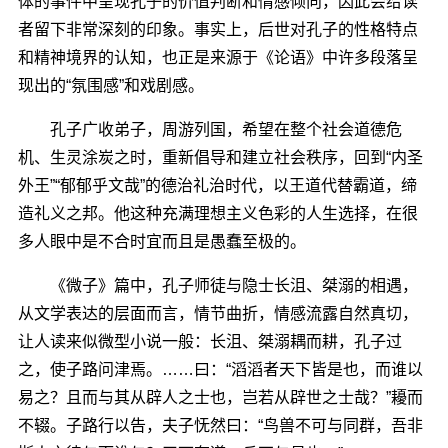
体的事件中呈现孔子的价值判断和情感倾向，因此会给读
者留下非常深刻的印象。事实上，后世对孔子的性格特点
和精神境界的认知，也正是来源于《论语》中许多段落呈
现出的“氛围感”和戏剧感。
孔子广收弟子，周游列国，希望在整个社会道德危
机、生灵涂炭之时，重新倡导和建立社会秩序，回到“内圣
外王”“郁郁乎文哉”的德治礼治时代，以王道代替霸道，缔
造礼义之邦。他这种充满理想主义色彩的人生选择，在很
多人眼中是不合时宜而且是愚蠢至极的。
《微子》篇中，孔子师徒与隐士长沮、桀溺的相遇，
从文学表达的层面而言，情节曲折，情感流露自然真切，
让人读来似微型小说一般：长沮、桀溺耦而耕，孔子过
之，使子路问津焉。……曰：“滔滔者天下皆是也，而谁以
易之？且而与其从辟人之士也，岂若从辟世之士哉？”耰而
不辍。子路行以告，夫子怃然曰：“鸟兽不可与同群，吾非