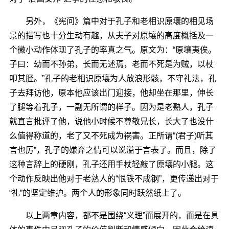
另外，《宪问》篇中对于孔子和老相识原壤的相见场
景的描写也十分生动有趣，从夫子对原壤的高度概括及一
个微小动作体现了孔子的率真之气。原文为：“原壤夷俟。
子曰：幼而不孙弟，长而无述焉，老而不死是为贼，以杖
叩其胫。”孔子的老相识原壤为人放浪形骸，不守礼法，孔
子去拜访他，原本他应该出门迎接，他却坐在那里，伸长
了腿等着孔子，一副无所谓的样子。因为是老熟人，孔子
就直言批评了他，说他小时候不尊敬兄长，长大了也没什
么值得称道的，老了又不死成为祸害。正所谓“(君子)听其
言也厉”，孔子的嫌弃之情可以说溢于言表了。而且，除了
这种言辞上的硬刚，孔子还用手杖轻敲了原壤的小腿。这
个动作反映出他对于老熟人的“恨铁不成钢”，更传递出对于
“礼”的坚定维护。两个人的形象同时跃然纸上了。
以上两章内容，都不是围绕“义理”而展开的，而是在具