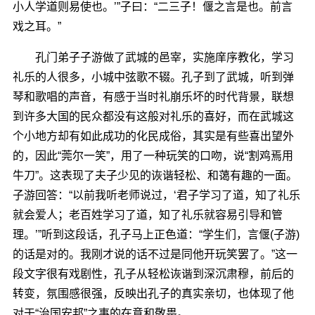
小人学道则易使也。’”子曰：“二三子！偃之言是也。前言
戏之耳。”
孔门弟子子游做了武城的邑宰，实施庠序教化，学习
礼乐的人很多，小城中弦歌不辍。孔子到了武城，听到弹
琴和歌唱的声音，有感于当时礼崩乐坏的时代背景，联想
到许多大国的民众都没有这般对礼乐的喜好，而在武城这
个小地方却有如此成功的化民成俗，其实是有些喜出望外
的，因此“莞尔一笑”，用了一种玩笑的口吻，说“割鸡焉用
牛刀”。这表现了夫子少见的诙谐轻松、和蔼有趣的一面。
子游回答：“以前我听老师说过，‘君子学习了道，知了礼乐
就会爱人；老百姓学习了道，知了礼乐就容易引导和管
理。’”听到这段话，孔子马上正色道：“学生们，言偃(子游)
的话是对的。我刚才说的话不过是同他开玩笑罢了。”这一
段文字很有戏剧性，孔子从轻松诙谐到深沉肃穆，前后的
转变，氛围感很强，反映出孔子的真实亲切，也体现了他
对于“治国安邦”之事的在意和敬畏。