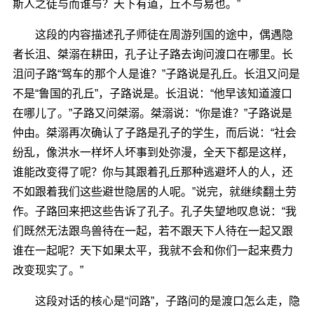
斯人之徒与而谁与？天下有道，丘不与易也。”
这段的内容描述孔子师徒在周游列国的途中，偶遇隐
者长沮、桀溺在耕田，孔子让子路去询问渡口在哪里。长
沮问子路“驾车的那个人是谁？”子路说是孔丘。长沮又问是
不是“鲁国的孔丘”，子路说是。长沮说：“他早该知道渡口
在哪儿了。”子路又问桀溺。桀溺说：“你是谁？”子路说是
仲由。桀溺再次确认了子路是孔子的学生，而后说：“社会
纷乱，像洪水一样坏人坏事到处弥漫，全天下都是这样，
谁能改变得了呢？你与其跟着孔丘那种逃避坏人的人，还
不如跟着我们这些避世隐居的人呢。”说完，就继续翻土劳
作。子路回来把这些告诉了孔子。孔子失望地叹息说：“我
们既然无法跟鸟兽待在一起，若不跟天下人待在一起又跟
谁在一起呢？天下如果太平，我就不会和你们一起来费力
改变现实了。”
这段对话的核心是“问路”，子路问的是渡口怎么走，隐