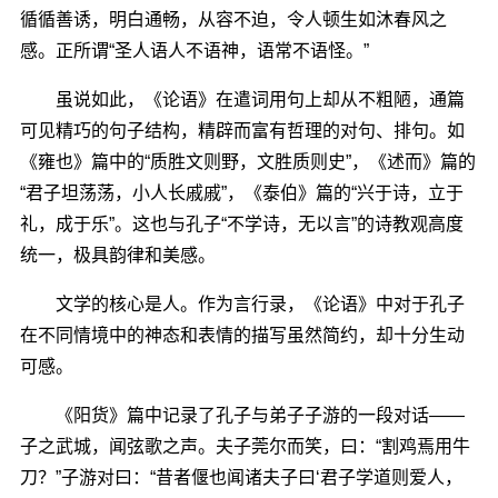
循循善诱，明白通畅，从容不迫，令人顿生如沐春风之
感。正所谓“圣人语人不语神，语常不语怪。”
虽说如此，《论语》在遣词用句上却从不粗陋，通篇
可见精巧的句子结构，精辟而富有哲理的对句、排句。如
《雍也》篇中的“质胜文则野，文胜质则史”，《述而》篇的
“君子坦荡荡，小人长戚戚”，《泰伯》篇的“兴于诗，立于
礼，成于乐”。这也与孔子“不学诗，无以言”的诗教观高度
统一，极具韵律和美感。
文学的核心是人。作为言行录，《论语》中对于孔子
在不同情境中的神态和表情的描写虽然简约，却十分生动
可感。
《阳货》篇中记录了孔子与弟子子游的一段对话——
子之武城，闻弦歌之声。夫子莞尔而笑，曰：“割鸡焉用牛
刀？”子游对曰：“昔者偃也闻诸夫子曰‘君子学道则爱人，