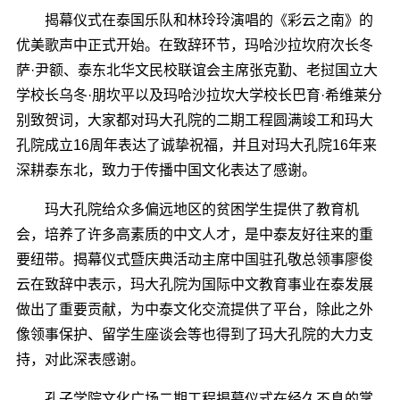
揭幕仪式在泰国乐队和林玲玲演唱的《彩云之南》的
优美歌声中正式开始。在致辞环节，玛哈沙拉坎府次长冬
萨·尹额、泰东北华文民校联谊会主席张克勤、老挝国立大
学校长乌冬·朋坎平以及玛哈沙拉坎大学校长巴育·希维莱分
别致贺词，大家都对玛大孔院的二期工程圆满竣工和玛大
孔院成立16周年表达了诚挚祝福，并且对玛大孔院16年来
深耕泰东北，致力于传播中国文化表达了感谢。
玛大孔院给众多偏远地区的贫困学生提供了教育机
会，培养了许多高素质的中文人才，是中泰友好往来的重
要纽带。揭幕仪式暨庆典活动主席中国驻孔敬总领事廖俊
云在致辞中表示，玛大孔院为国际中文教育事业在泰发展
做出了重要贡献，为中泰文化交流提供了平台，除此之外
像领事保护、留学生座谈会等也得到了玛大孔院的大力支
持，对此深表感谢。
孔子学院文化广场二期工程揭幕仪式在经久不息的掌