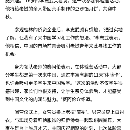
感兴趣。”16岁的李志武笑着说，这一次参加体验营活动，
他将给老挝的亲人带回亲手制作的豆沙馅月饼，共迎中
秋。
参观桂林的侨资企业后，李志武颇有感触，“通过实地
了解，让我有了来中国学习和工作的想法。”李志武表示，
他相信，中国的市场前景会吸引老挝青年来此寻找工作的
机会。
身为领队老师的赛阿伦表示，在体验营活动中，大部
分学生都是第一次来中国，通过丰富有趣的11天“体验卡”，
也许会吸引更多学生来中国留学。“这次的活动不仅学生很
感兴趣，家长们也很支持，让学生亲身体验后，才能感受
到中国文化的内涵与魅力。”赛阿伦介绍道。
闭营仪式上，女营员换上老挝“筒裙”、男营员穿上白衬
衣，与现场身着鲜艳服饰的归侨侨眷一起欢跳圆圈舞，大
家在舞台上施展才艺，共同庆祝相聚的时刻，此次体验营