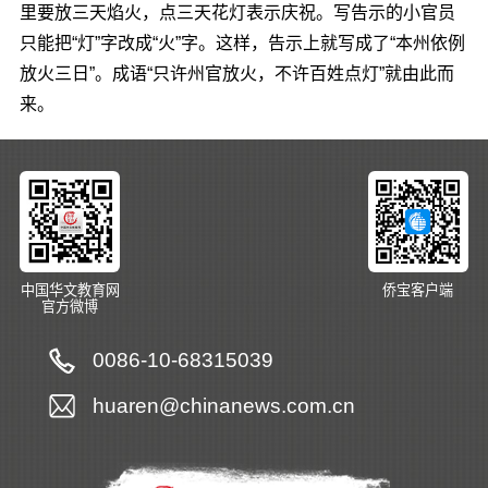
里要放三天焰火，点三天花灯表示庆祝。写告示的小官员
只能把“灯”字改成“火”字。这样，告示上就写成了“本州依例
放火三日”。成语“只许州官放火，不许百姓点灯”就由此而
来。
中国华文教育网
侨宝客户端
官方微博
0086-10-68315039
huaren@chinanews.com.cn