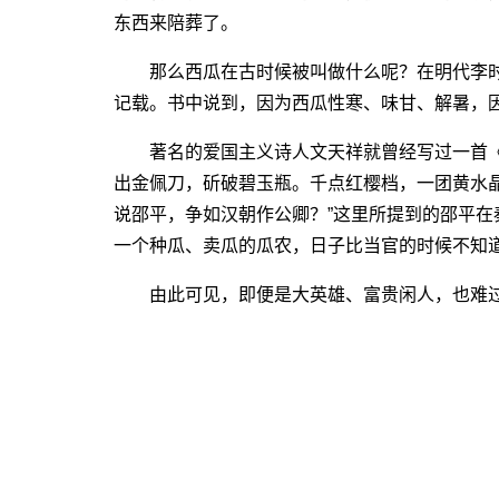
东西来陪葬了。
那么西瓜在古时候被叫做什么呢？在明代李时
记载。书中说到，因为西瓜性寒、味甘、解暑，因
著名的爱国主义诗人文天祥就曾经写过一首《西
出金佩刀，斫破碧玉瓶。千点红樱档，一团黄水
说邵平，争如汉朝作公卿？”这里所提到的邵平
一个种瓜、卖瓜的瓜农，日子比当官的时候不知
由此可见，即便是大英雄、富贵闲人，也难过