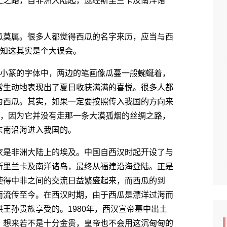
之路，自非洲大陆起，途经斯里兰卡及南洋诸
莫属。很多人都觉得西瓜的名字来历，应当与西
不知这其实是个大误会。
小篆的字体中，两边的笔画像瓜蔓一般蜿蜒着，
常生动地表现出了夏日收获满满的喜悦。很多人都
为西瓜。其实，如果一定要按照传入我国的方向来
对，因为它并没有走那一条大漠孤烟的丝绸之路，
东南沿海进入我国的。
是非洲大陆上的埃及。中国自西汉时起开设了与
斯里兰卡及南洋诸岛，最终从福建沿海登陆。正是
使得中非之间的交流日益繁盛起来，而西瓜的到
而流传至今。在西汉时期，由于西瓜是漂洋过海而
王孙贵族享受的。1980年，西汉宣帝墓中出土
，想来若不是十分金贵，皇帝也不会用这沉甸甸的