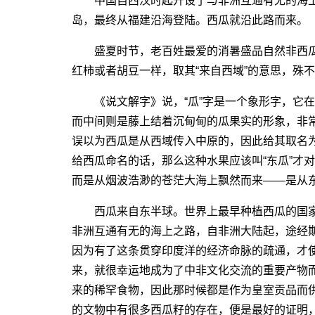
中国自西汉时起开设了与非洲互通有无的海上
岛，最终从福建沿海登陆。西瓜就沿此路而来。
盛夏时节，老百姓最爱的消暑盛品自然非西瓜
红柿或者胡豆一样，取其“来自西域”的意思，殊
《说文解字》说，“瓜”字是一个象形字，它在
而中间则是藤上结着沉甸甸的瓜果实的形象，非
误以为西瓜是从西域传入中原的，因此给其取名
给西瓜命名的话，那么这种水果应该叫“东瓜”才
而是从烟波浩渺的苍茫大海上飘然而来――是从
西瓜来自东半球。世界上最早种植西瓜的国家
非洲互通有无的海上之路，自非洲大陆起，途经
因为有了这条贯穿印度洋的经济命脉的疏通，才
来，就很幸运地成为了中非文化交流的重要产物
来的稀罕食物，因此那时候都是作为皇室贡品而供
的文物中有很多西瓜籽的存在，便是最好的证明