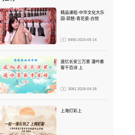
精品课程-中华文化大乐
园-琵琶-青花瓷-白悦
6900
2024-05-14
遥忆长安三万里 漫吟墨
客千百诗 上
3081
2026-04-28
上海灯彩上