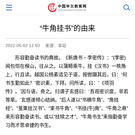
“牛角挂书”的由来
2022-05-02 12:50
来源：本站
形容勤奋读书的典故。《新唐书・李密传》：“(李密)
闻包恺在缑山，往从之。以蒲鞯乘牛，挂《汉书》一帙角
上，行且读。越国公杨素适见于道，按辔蹑其后，曰：‘何
书生勤如此？’密识素，下拜。问所读，曰：‘《项羽
传》。’因与语，奇之。归谓子玄感曰：‘吾观密识度，非若
等辈。’玄感遂倾心结纳。”后人遂以“书横牛角”、“角挂
经”、“茧栗挂汉书”、“束书牛角”、“书挂(牛)角”、“牛角之悬”
来形容勤奋读书。或以“挂犊之才”、“牛角书生”来指勤奋学
习而才思卓捷的书生。