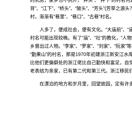
的乳房，家乡也不例外，“井头”、“井下”的村名
背”、“江下”、“桥头”、“陂头”、“芳头”(芳草
村，渐渐有“巷里”、“巷口”、“古巷”村名。
人多了，便成社会，便有文化。“大庙前”、“庙背”
村名可能出现较晚。有了“庙”、“社”的教化，“人物
乡曾出过人物。“李家”、“罗家”、“刘家”、“阮家
“勤果山”的村名，那是1970年初建浙江新安江
比他们更偏僻处的浙江佬比自己勤快和富足，自
老表结为亲家，已有第二代和第三代。浙江移民
在漂泊的地方和岁月里，回望故园，定有许多魂