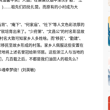
何其温馨平实。人烟，在袅袅炊烟中渐次扩散：“江
之源头？)……祖先们四处扎营。而原有的小村成为大
、“庵下”、“何家庙”、“社下”等人文色彩浓厚的
”就培育出来了。“少府第”、“文昌公”的村名彰显故
”等村名大致可知家乡人多姓啥。而“移民”、“勤建”、
水库移民至故乡形成的村落。家乡人佩服这些安置在
觉地将上述名誉冠给新邻居。这些浙江人与当地的
们，几百载之后，不都是我们油田人的祖先么？
牵梦绕！(刘英敏)