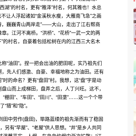
“西湖”的村名，更有“雅泽”村名，何其雅也！水总
，怎不让人浮起诸如“金溪秋水瘦，大雁南飞急”之画
游，巍巍青山两岸走”――大山，走出了江右帮商
。江河不离桥。“洪桥”、“花桥”一武一文的两
下”的村名，自豪着包括松树在内的江西三大名木
“油田”。捏一把会出油的肥田呢，实乃祖先们
啊，先人们感激、自豪、幸福地称之为油田。还有
”时的命名？更有“盘田”村。我想，这“盘”字是动
则盘山而上成梯田，盘弄之后，人丁兴旺。这不，
“棚田”、“车田”、“田川”、“田垄”……这一个个带
“猎”和“隐”。
到田中劳作(盘田)，筚路蓝缕的祖先渐而有了稳固
另有“早屋”、“老屋”供人思想。“井”是乡人共同