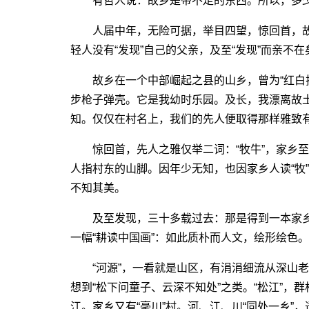
有哲人说：故乡是带不走的东西。所以，多少
人届中年，无险可据，举目四望，惊回首，故
轻人没有“发现”自己的父亲，及至“发现”而亲不
故乡在一个中部崛起之县的山乡，曾为“红白拉
步枪子弹壳。它是我幼时乐园。及长，我漂离故
知。仅仅在村名上，我们的先人便取得那样雅致
惊回首，先人之雅仅举二词：“牧牛”，家乡至今
人指村东的山脚。因年少无知，也因家乡人读“牧”为
不知其美。
及至发现，三十多载过去：那是得到一本家乡
一幅“耕读中国画”：如此质朴而人文，绘形绘色。
“河源”，一看就是山区，有涓涓细流从深山老林
想到“松下问童子、云深不知处”之类。“松江”，群
江。家乡又有“毫川”村。河、江、川“同处一乡”