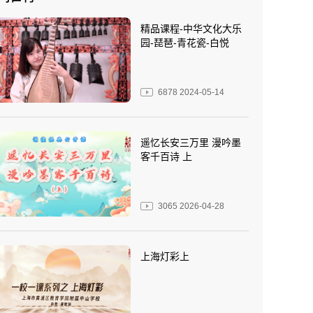
精品课程-中华文化大乐
园-琵琶-青花瓷-白悦
6878
2024-05-14
遥忆长安三万里 漫吟墨
客千百诗 上
3065
2026-04-28
上海灯彩上