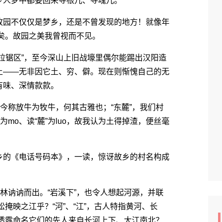
人梦中都要回来寻根儿、寻魂儿。
园不仅仅是梦乡，还是不曾发现的地方！就像年
在矣。故园之美我曾视而不见。
锯区”，至今深山上旧战壕里偶尔能踢出汉阳造
土――无非因它土、穷、僻。现在则惭愧自己的无
有味、深情款款。
称放牛为牧牛，何其古雅也；“东麓”，我们村
mo、读“麓”为luo，故我认为土得掉渣，便丝毫
的《电话号码本》，一读，惊讶故乡的村名构成
讷讷而出。“岩溪下”，也令人想起河源，并联
松掩映之江乎？“河”、“江”，古人特指黄河、长
，透露命名它们的先人来自长河上下、大江南北？