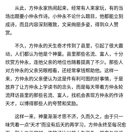
从此，方仲永家热闹起来，经常有人来家玩，有的当
场出题要小仲永作诗。小仲永不论什么题目，他都能立刻
成诗，而且内容深刻雅致，文采绚丽多姿，得到众人赞
赏。
不久，方仲永的天生奇才传到了县里，引起了很大震
动，人们都认为他是个神童。县里那些名流、富人，十分
欣赏方仲永，连他父亲的地位也随着提高了不少。那些人
对方仲永的父亲另眼相看，还经常拿钱帮助他。这样一
来，方仲永的父亲便认为这是件有利可图的好事情，于是
放弃了让方仲永上学读书的念头，而是每天带着方仲永轮
流拜访县里的那些名流、富人，找机会表现方仲永的作诗
天才，以博得那些人的夸赞和奖励。
这样一来，神童渐渐才思不济，久而久之，由于只一
味凭着一点“天才”而没有后天的再学习，方仲永终至每况愈