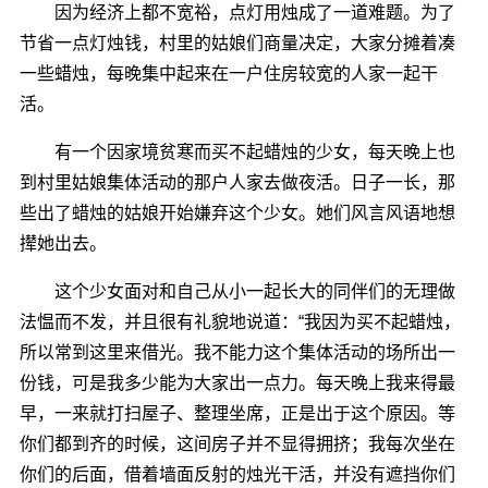
因为经济上都不宽裕，点灯用烛成了一道难题。为了
节省一点灯烛钱，村里的姑娘们商量决定，大家分摊着凑
一些蜡烛，每晚集中起来在一户住房较宽的人家一起干
活。
有一个因家境贫寒而买不起蜡烛的少女，每天晚上也
到村里姑娘集体活动的那户人家去做夜活。日子一长，那
些出了蜡烛的姑娘开始嫌弃这个少女。她们风言风语地想
撵她出去。
这个少女面对和自己从小一起长大的同伴们的无理做
法愠而不发，并且很有礼貌地说道：“我因为买不起蜡烛，
所以常到这里来借光。我不能力这个集体活动的场所出一
份钱，可是我多少能为大家出一点力。每天晚上我来得最
早，一来就打扫屋子、整理坐席，正是出于这个原因。等
你们都到齐的时候，这间房子并不显得拥挤；我每次坐在
你们的后面，借着墙面反射的烛光干活，并没有遮挡你们