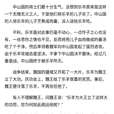
中山国的将士们都十分生气，没想到乐羊原来是这样
一个无情无义之人，于是他们将乐羊的儿子杀了。中山国
的人将乐羊的儿子烹煮成肉羹，派人送给乐羊吃。
不料，乐羊面对此事仍毫不动心，一点怜子之心也没
有，一丝悲伤之情也不见，反而将用儿子血肉做成的羹汤
吃了个干净，然后率领着魏军向中山国发起了猛烈进攻。
由于乐羊攻城态度坚决，不拿下中山国决不罢休。经过几
番激战，中山国终于被乐羊所灭。
战争结束，魏国的疆域又开拓了一大片，乐羊为魏王
立了大功。庆功会上，魏王给了乐羊很重的奖赏。事后，
魏王便冷落了乐羊，不再信任他了。
有人不理解魏王，问魏王说：“乐羊为大王立了这样大
的功劳，您为何如此疏远他呢？”