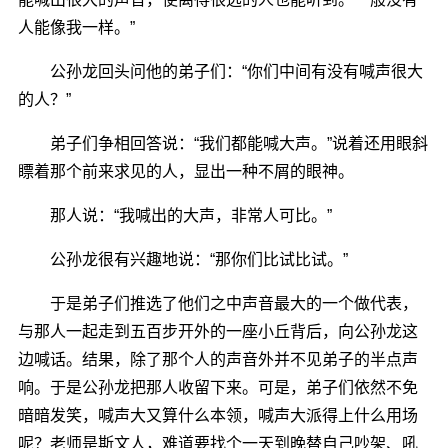
人能像我一样。”
公孙龙回头问他的弟子们：“你们中间有没有喊声很大
的人？”
弟子们争相回答说：“我们都能喊大声。”说着还用眼斜
瞟着那个前来求见的人，显出一种不屑的眼神。
那人说：“我喊出的大声，非常人可比。”
公孙龙很有兴趣地说：“那你们比试比试。”
于是弟子们推选了他们之中声音最大的一个做代表，
与那人一起走到五百步开外的一座小丘背后，向公孙龙这
边喊话。结果，除了那个人的声音外并不见弟子的半点声
响。于是公孙龙把那人收留下来。可是，弟子们依然不免
暗暗发笑，喊声大又算什么本领，喊声大派得上什么用场
呢？老师是斯文人，难道要找个一天到晚替自己吵架、吼