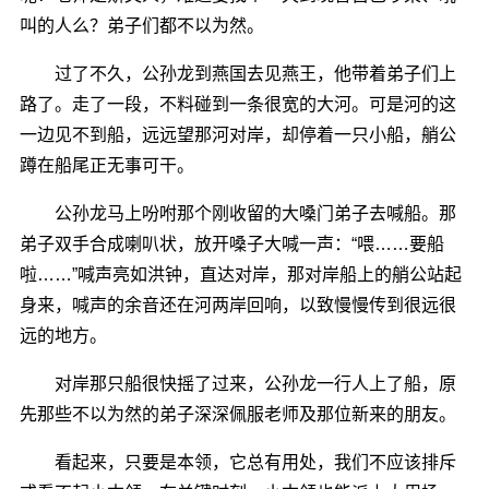
叫的人么？弟子们都不以为然。
过了不久，公孙龙到燕国去见燕王，他带着弟子们上
路了。走了一段，不料碰到一条很宽的大河。可是河的这
一边见不到船，远远望那河对岸，却停着一只小船，艄公
蹲在船尾正无事可干。
公孙龙马上吩咐那个刚收留的大嗓门弟子去喊船。那
弟子双手合成喇叭状，放开嗓子大喊一声：“喂……要船
啦……”喊声亮如洪钟，直达对岸，那对岸船上的艄公站起
身来，喊声的余音还在河两岸回响，以致慢慢传到很远很
远的地方。
对岸那只船很快摇了过来，公孙龙一行人上了船，原
先那些不以为然的弟子深深佩服老师及那位新来的朋友。
看起来，只要是本领，它总有用处，我们不应该排斥