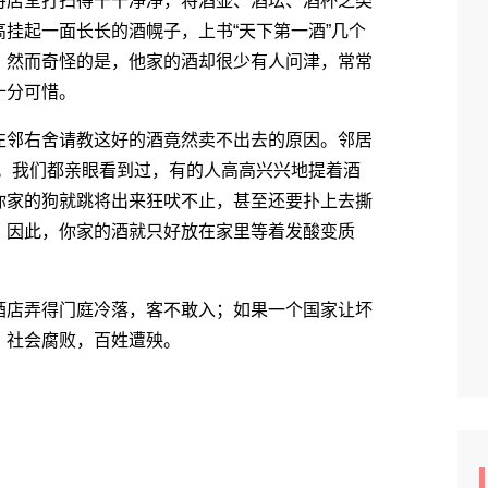
店堂打扫得干干净净，将酒壶、酒坛、酒杯之类
挂起一面长长的酒幌子，上书“天下第一酒”几个
。然而奇怪的是，他家的酒却很少有人问津，常常
十分可惜。
邻右舍请教这好的酒竟然卖不出去的原因。邻居
故。我们都亲眼看到过，有的人高高兴兴地提着酒
你家的狗就跳将出来狂吠不止，甚至还要扑上去撕
？因此，你家的酒就只好放在家里等着发酸变质
店弄得门庭冷落，客不敢入；如果一个国家让坏
，社会腐败，百姓遭殃。