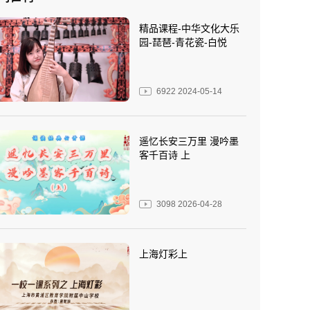
精品课程-中华文化大乐
园-琵琶-青花瓷-白悦
6922
2024-05-14
遥忆长安三万里 漫吟墨
客千百诗 上
3098
2026-04-28
上海灯彩上