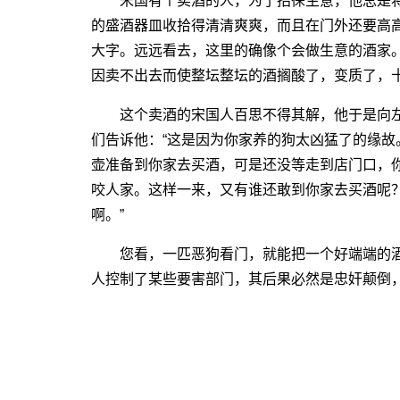
宋国有个卖酒的人，为了招徕生意，他总是将
的盛酒器皿收拾得清清爽爽，而且在门外还要高高
大字。远远看去，这里的确像个会做生意的酒家
因卖不出去而使整坛整坛的酒搁酸了，变质了，
这个卖酒的宋国人百思不得其解，他于是向左
们告诉他：“这是因为你家养的狗太凶猛了的缘
壶准备到你家去买酒，可是还没等走到店门口，
咬人家。这样一来，又有谁还敢到你家去买酒呢
啊。”
您看，一匹恶狗看门，就能把一个好端端的酒
人控制了某些要害部门，其后果必然是忠奸颠倒