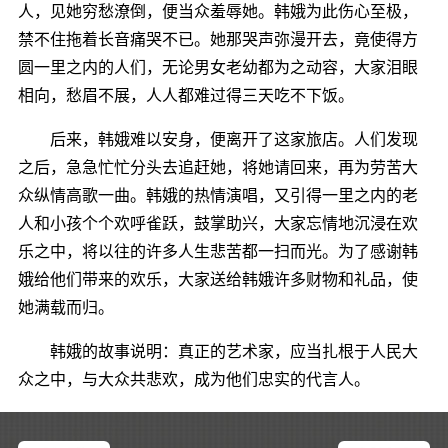
人，见她穷愁潦倒，便当众羞辱她。韩娥为此伤心至极，
禁不住拖着长音痛哭不已。她那哭声弥漫开去，竟使得方
圆一里之内的人们，无论男女老幼都为之动容，大家泪眼
相向，愁眉不展，人人都难过得三天吃不下饭。
后来，韩娥难以安身，便离开了这家旅店。人们发现
之后，急急忙忙分头去追赶她，将她请回来，再为劳苦大
众纵情高歌一曲。韩娥的热情演唱，又引得一里之内的老
人和小孩个个欢呼雀跃，鼓掌助兴，大家忘情地沉浸在欢
乐之中，将以往的许多人生悲苦都一扫而光。为了感谢韩
娥给他们带来的欢乐，大家送给韩娥许多财物和礼品，使
她满载而归。
韩娥的故事说明：真正的艺术家，应当扎根于人民大
众之中，与大众共悲欢，成为他们忠实的代言人。