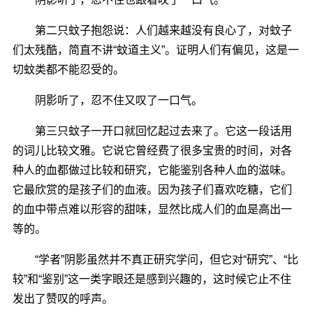
第二只蚊子抱怨说：人们越来越没有良心了，对蚊子
们太残酷，简直不讲“蚊道主义”。证明人们有偏见，这是一
切蚊类都不能忍受的。
阴影听了，忍不住又叹了一口气。
第三只蚊子一开口就回忆起过去来了。它这一段话用
的词儿比较文雅。它说它曾经费了很多宝贵的时间，对各
种人的血都做过比较和研究，它能鉴别各种人血的滋味。
它最欣赏的是孩子们的血液。因为孩子们喜欢吃糖，它们
的血中带点难以形容的甜味，显然比成人们的血是高出一
等的。
“学者”阴影虽然并不真正研究学问，但它对“研究”、“比
较”和“鉴别”这一类字眼还是感到兴趣的，这时候它止不住
发出了赞叹的呼声。