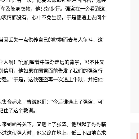
之士。有一次，他要去邯郸拜见赵国国君，途经
的牛车及随身衣物，他只好步行。强盗在一旁看到这
的表情都没有，心中不免生疑，于是便追上去问个
当因丢失一点供养自己的财物而去与人争斗，这
人啊！”他们望着牛缺渐走远的背景，忍不住又
受到信用，他如果在国君面前告发了我们的强盗行
为强。”于是，这伙强盗再一次追上牛缺，并把他
集合起来，告诫他们：“今后谁遇上了强盗，可
记住了这个教训。
来到函谷关下，又遇上了强盗。他想起了哥哥临
不过这伙强人时，他又跪在地上，低三下四地哀求