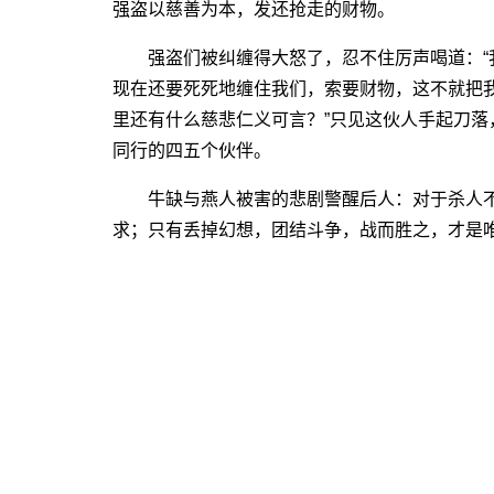
强盗以慈善为本，发还抢走的财物。
强盗们被纠缠得大怒了，忍不住厉声喝道：“
现在还要死死地缠住我们，索要财物，这不就把
里还有什么慈悲仁义可言？”只见这伙人手起刀
同行的四五个伙伴。
牛缺与燕人被害的悲剧警醒后人：对于杀人不眨
求；只有丢掉幻想，团结斗争，战而胜之，才是