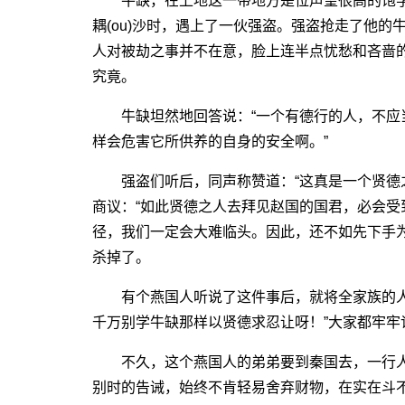
牛缺，在上地这一带地方是位声望很高的饱学
耦(ou)沙时，遇上了一伙强盗。强盗抢走了他
人对被劫之事并不在意，脸上连半点忧愁和吝啬
究竟。
牛缺坦然地回答说：“一个有德行的人，不应
样会危害它所供养的自身的安全啊。”
强盗们听后，同声称赞道：“这真是一个贤德之
商议：“如此贤德之人去拜见赵国的国君，必会
径，我们一定会大难临头。因此，还不如先下手
杀掉了。
有个燕国人听说了这件事后，就将全家族的人
千万别学牛缺那样以贤德求忍让呀！”大家都牢牢
不久，这个燕国人的弟弟要到秦国去，一行人
别时的告诫，始终不肯轻易舍弃财物，在实在斗