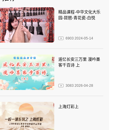
精品课程-中华文化大乐
园-琵琶-青花瓷-白悦
6903
2024-05-14
遥忆长安三万里 漫吟墨
客千百诗 上
3083
2026-04-28
上海灯彩上