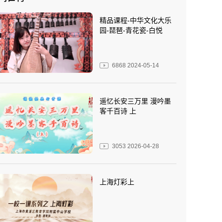
精品课程-中华文化大乐
园-琵琶-青花瓷-白悦
6868
2024-05-14
遥忆长安三万里 漫吟墨
客千百诗 上
3053
2026-04-28
上海灯彩上