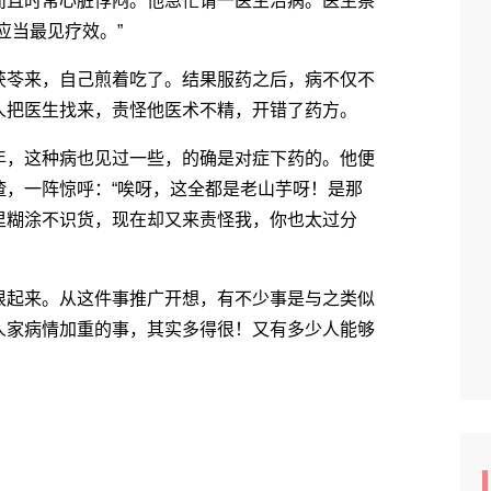
且时常心脏悸闷。他急忙请一医生治病。医生察
应当最见疗效。”
苓来，自己煎着吃了。结果服药之后，病不仅不
人把医生找来，责怪他医术不精，开错了药方。
，这种病也见过一些，的确是对症下药的。他便
渣，一阵惊呼：“唉呀，这全都是老山芋呀！是那
里糊涂不识货，现在却又来责怪我，你也太过分
起来。从这件事推广开想，有不少事是与之类似
人家病情加重的事，其实多得很！又有多少人能够