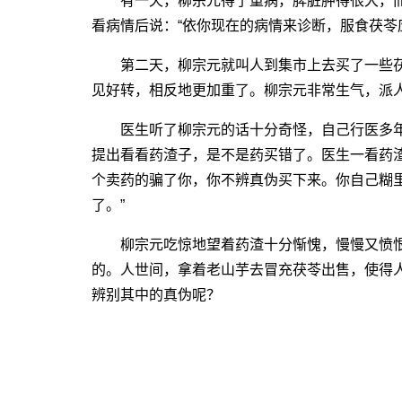
有一天，柳宗元得了重病，脾脏肿得很大，而
看病情后说：“依你现在的病情来诊断，服食茯苓
第二天，柳宗元就叫人到集市上去买了一些茯
见好转，相反地更加重了。柳宗元非常生气，派
医生听了柳宗元的话十分奇怪，自己行医多年
提出看看药渣子，是不是药买错了。医生一看药
个卖药的骗了你，你不辨真伪买下来。你自己糊
了。”
柳宗元吃惊地望着药渣十分惭愧，慢慢又愤恨
的。人世间，拿着老山芋去冒充茯苓出售，使得
辨别其中的真伪呢？