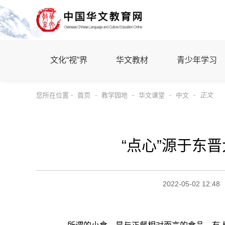
文化“视”界
华文教材
青少年学习
您所在位置 -
首页
-
教学园地
-
华文课堂
-
中文
-
正文
“点心”源于东
2022-05-02 12:48