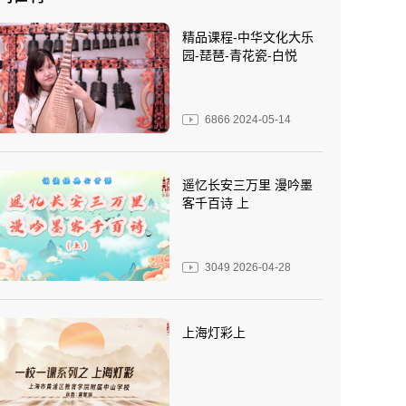
精品课程-中华文化大乐
园-琵琶-青花瓷-白悦
6866
2024-05-14
遥忆长安三万里 漫吟墨
客千百诗 上
3049
2026-04-28
上海灯彩上