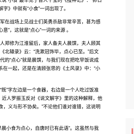
“小食”最早见于晋人干宝的《搜神记》：“卯日
解字》中就有“小食”一词出现了。
军在战场上见战士们英勇杀敌非常辛苦，甚为感
意”，这就是“点心”一词的来源 。
人郑修为江淮留后，家人备夫人晨馔，夫人顾其
《北辕录》云：“洗漱冠饰毕，点心已至。”后文
代的“点心”就是晨馔，与我们现在把吃早饭说成
联系在一起，还是在清顾张思的《土风录》中：“小
既”字左边是一个食器，右边是一个人吃过饭准
，近人罗振玉反对《说文解字》里的这种解释，他
食，义与形不协矣。”不论他们谁对谁错，这说明
晨小食为点心，自唐时已有此语”。这虽然与我