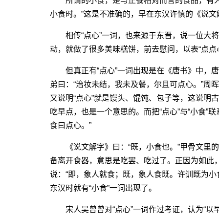
所谓的小食，是与正餐相对而言的食品，有人说
小食时。”这是不准确的，早在东汉许慎的《说文
相传“点心”一词，也来源于东晋，说一位大将
动，就做了很多美味糕饼，前去慰问，以表“点点心
但真正有“点心”一词出现是在《唐书》中，唐
弟曰：“治妆未结，我未及餐，尔且可点心。”周晖
又说明“点心”就是馒头、馄饨、包子等，这说明古
吃早点，也是一个意思的。而把“点心”与“小食”
食曰点心。”
《说文解字》曰：“既，小食也。”甲骨文里的“
备离开食器，意思是吃罢、吃过了。正因为如此
说：“即，象人就食；既，象人食既。许训既为小
东汉时就有“小食”一词出现了。
宋人吴曾曾对“点心”一词作过考证，认为“以早