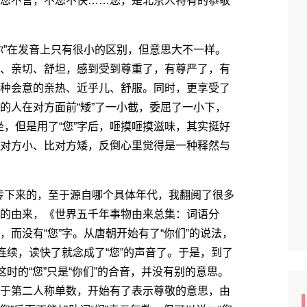
您不言，不您不快……您，是北京人特有的恭敬
”在发音上只有很小的区别，但意思大不一样。
乎、亲切、舒坦，感到受到尊重了，有尊严了，有
一种会意的亲热、近乎儿、舒服。同时，更享受了
的人在对方面前“矮”了一小截，委屈了一小下，
，但是用了“您”字后，咂摸咂摸滋味，其实挺好
比对方小、比对方矮，反倒心里觉得是一种释然与
下来的，至于源自哪个具体年代，我翻阅了很多
”的由来，《世界五千年事物由来总集：词语分
，而没有“您”字。从唐朝开始有了“你们”的说法，
字连续，读快了就念成了“您”的声音了。于是，到了
这时的“您”只是“你们”的合音，并没有别的意思。
用于第二人称单数，开始有了表示尊敬的意思，由