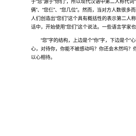
于“您”源于“你们”，所以现代汉语中第二人称代词
俩”、“您仨”、“您几位”。然而，当对方人数很
人们创造出“您们”这个具有概括性的表示第二人
话中，开始使用“您们”这个说法。一些语言学家也
“您”字的结构，上边是个“你”字，下边是个“
心，对待你，你能不被感动吗？你还会木然吗？你还
以心相待。