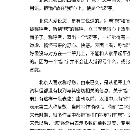
北京人张口闭口都爱说个“您”。您字当头，不
用语。把“你”放在“我”心上，便是个“您”字。
北京人爱说您，是有其说道的。别看“您”和“你
被称呼者，听到“您”的称呼，立马就觉得心里热
面子了。称呼者，道出一个“您”字，一样觉得有
谦虚、畅怀带来的舒心、快感。表面上看，称“您”
好像没与对方在一个辈儿上，不能和人家平起平坐
的。因为一个“您”字并不会让人觉得亏什么，或
宽慰。
北京人喜欢称呼您，由来已久，是从祖辈上传
资料但都没有找到与其密切相关的信息。关于“您
册》有这样一段表述：唐朝以前，汉语中只有“你”
表示第二人称复数，当时写作“你弭”。“你们”二
宋元时期，很多作品中都把“你们”直接写作“您”。
宋元以后，“您”逐渐由表示多数向单数过度，专