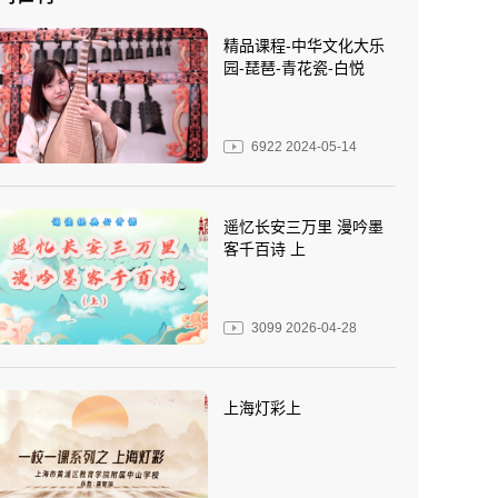
精品课程-中华文化大乐
园-琵琶-青花瓷-白悦
6922
2024-05-14
遥忆长安三万里 漫吟墨
客千百诗 上
3099
2026-04-28
上海灯彩上