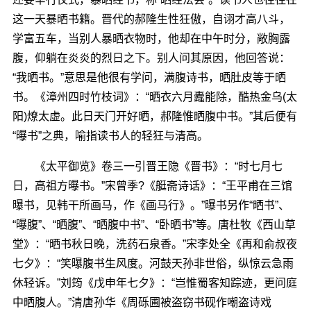
这一天暴晒书籍。晋代的郝隆生性狂傲，自诩才高八斗，
学富五车，当别人暴晒衣物时，他却在中午时分，敞胸露
腹，仰躺在炎炎的烈日之下。别人问其原因，他回答说：
“我晒书。”意思是他很有学问，满腹诗书，晒肚皮等于晒
书。《漳州四时竹枝词》：“晒衣六月蠹能除，酷热金乌(太
阳)燎太虚。此日天门开好晒，郝隆惟晒腹中书。”其后便有
“曝书”之典，喻指读书人的轻狂与清高。
《太平御览》卷三一引晋王隐《晋书》：“时七月七
日，高祖方曝书。”宋曾季?《艇斋诗话》：“王平甫在三馆
曝书，见韩干所画马，作《画马行》。”曝书另作“晒书”、
“曝腹”、“晒腹”、“晒腹中书”、“卧晒书”等。唐杜牧《西山草
堂》：“晒书秋日晚，洗药石泉香。”宋李处全《再和俞叔夜
七夕》：“笑曝腹书生风度。河鼓天孙非世俗，纵惊云急雨
休轻诉。”刘筠《戊申年七夕》：“岂惟蜀客知踪迹，更问庭
中晒腹人。”清唐孙华《周砾圃被盗窃书砚作嘲盗诗戏