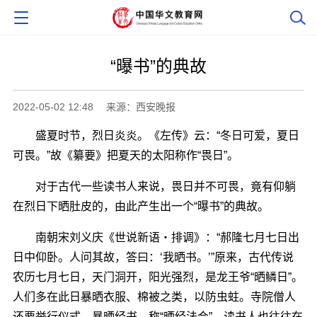
“曝书”的典故
2022-05-02 12:48
来源：西安晚报
盛夏时节，烈日炎炎。《左传》云：“冬日可爱，夏日
可畏。”故《纂要》把夏天的太阳称作“畏日”。
对于古代一些读书人来说，畏日并不可畏，竟有仰躺
在烈日下晒肚皮的，由此产生出一个“曝书”的典故。
南朝宋刘义庆《世说新语・排调》：“郝隆七月七日出
日中仰卧。人问其故，答曰：‘我晒书。’”原来，古代传说
农历七月七日，天门洞开，阳光强烈，是龙王爷“晒鳞日”。
人们多在此日暴晒衣服、棉被之类，以防虫蛀。寺院僧人
还要举行仪式，暴晒经书，称“晒经法会”。读书人也往往在