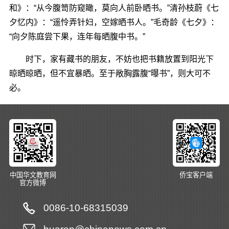
和》：“从今腹笥防窥瞰，莫向人前卧晒书。”清孙枝蔚《七
夕忆内》：“遥怜弄针妇，空嫁晒书人。”毛奇龄《七夕》：
“向夕陈庭尝下果，连年每晒腹中书。”
时下，家有藏书的朋友，不妨也把书籍放置到阳光下
晾晒晾晒，但不宜暴晒。至于敞胸露腹“曝书”，则大可不
必。
中国华文教育网
侨宝客户端
官方微博
0086-10-68315039