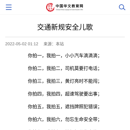
交通新规安全儿歌
2022-05-02 01:12
来源：本站
你拍一，我拍一，小小汽车滴滴滴；
你拍二，我拍二，司机莫要打电话；
你拍三，我拍三，黄灯亮时不能闯；
你拍四，我拍四，超速驾驶要出事；
你拍五，我拍五，遮挡牌照犯错误；
你拍六，我拍六，勿忘生命安全带；