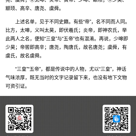
颛顼、高辛、唐尧、虞舜。
上述名单，见于不同史籍。有些“帝”，名不同而人同。
比方，太嗥，义叫太昊，即伏羲氏；炎帝，即神农氏，举
此两人之名，便知“三皇”与“五帝”也有混淆。再说，少嗥即
少昊；帝喾即高辛；唐尧，陶唐氏，故名唐尧；虞舜，有
虞氏，故名虞舜。
“三皇”“五帝”，都是传说中的人物，尤以“三皇”，神话
气味浓厚，既无当时的文字记录留下来，也没有地下文物
可资引证。