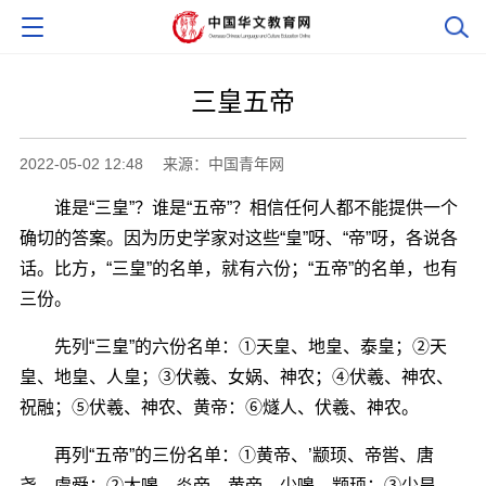
三皇五帝
2022-05-02 12:48
来源：中国青年网
谁是“三皇”？谁是“五帝”？相信任何人都不能提供一个
确切的答案。因为历史学家对这些“皇”呀、“帝”呀，各说各
话。比方，“三皇”的名单，就有六份；“五帝”的名单，也有
三份。
先列“三皇”的六份名单：①天皇、地皇、泰皇；②天
皇、地皇、人皇；③伏羲、女娲、神农；④伏羲、神农、
祝融；⑤伏羲、神农、黄帝：⑥燧人、伏羲、神农。
再列“五帝”的三份名单：①黄帝、’颛顼、帝喾、唐
尧、虞舜；②太嗥、炎帝、黄帝、少嗥、颛顼；③少昊、