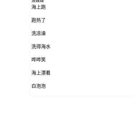
浪娃娃
海上跑
跑热了
洗凉澡
洗得海水
哗哗笑
海上漂着
白泡泡