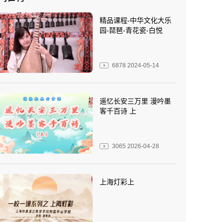
精品课程-中华文化大乐
园-琵琶-青花瓷-白悦
6878
2024-05-14
遥忆长安三万里 漫吟墨
客千百诗 上
3065
2026-04-28
上海灯彩上