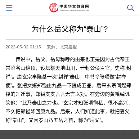
为什么岳父称为“泰山”?
2022-05-02 01:15
来源：北京晨报
传说中，岳父、岳母称呼的由来也正是因为古代帝王
常临名山绝顶，设坛祭天地山川，晋封公侯百官，史称“封
禅”。唐玄宗李隆基一次“封禅”泰山，中书令张项做“封禅
使”。张把女婿郑镒由九品一下提成五品。后来玄宗问起郑
镒的升迁事，郑镒支支吾吾无言以对。在旁边的黄幡绰讥
笑他：“此乃泰山之力也。”玄宗才知张项徇私，很不高兴，
不久把郑镒降回原九品。后来，人们知道此事，就把妻父
称“泰山”。又因泰山乃五岳之首，称为“岳父”。