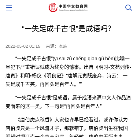
“一失足成千古恨”是成语吗？
2022-05-02 01:15
来源：本站
“一失足成千古恨”(yī shī zú chéng qiān gǔ hèn)比喻一
旦犯下严重错误就成为终身的憾事。出自《明时•文苑列传•
唐寅》和明•杨仪《明良记》“唐解元寅既废弃，诗云：‘一
失足成千古笑，再回头是百年人。’”
“一失足成千古恨”是成语，属于成语来源中文人作品演
变而来的这一类。下一句是“再回头是百年人”
《唐伯虎点秋香》大家也许早已经看过，或许你认为
唐伯虎只是一个风流才子，那就错了。唐伯虎出生在我国
明朝时期江南一个富商家庭。年轻时，唐伯虎无所事事，