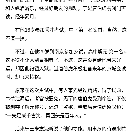
和人纵酒游乐，经过好朋友的规劝，于是唐伯虎祝闭门苦
读，经年累月。
在他16岁参加秀才考试，中了第一名案首，当然，这
不值一提。
不过，在他29岁到南京参加乡试，高中解元(第一名)，
这不得不让人刮目相看了。不过，这并没有给他带来好
运，却因此锒铛入狱。当唐伯虎积极准备来年的京城会试
时，却飞来横祸。
原来在这次乡试中，有人事先经过贿赂，得了试题，
事情泄漏后，考官被罢免，无辜的唐伯虎受到牵连，不仅
被剥夺了解元称号，还进了监狱，释放后唐伯虎感叹道：
“一失足成千古笑，再回头是百年人。”
后来宁王朱宸濠听说了他的才能，用丰厚的待遇来聘