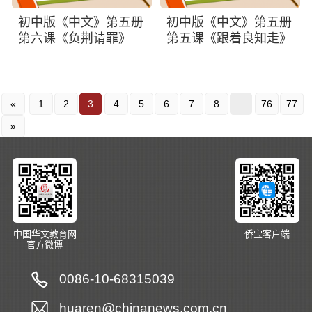
初中版《中文》第五册
初中版《中文》第五册
第六课《负荆请罪》
第五课《跟着良知走》
«
1
2
3
4
5
6
7
8
...
76
77
»
中国华文教育网
侨宝客户端
官方微博
0086-10-68315039
huaren@chinanews.com.cn