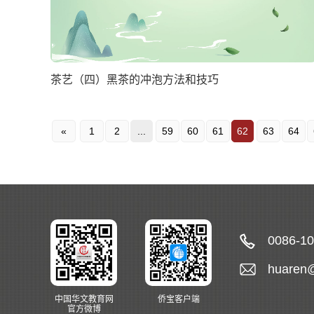
茶艺（四）黑茶的冲泡方法和技巧
«
1
2
...
59
60
61
62
63
64
0086-1
huaren
中国华文教育网
侨宝客户端
官方微博