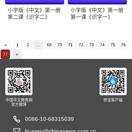
小学版《中文》第一册
小学版《中文》第一册
第二课《识字二》
第一课《识字一》
«
1
2
...
69
70
71
72
73
74
75
76
77
»
中国华文教育网
侨宝客户端
官方微博
0086-10-68315039
huaren@chinanews.com.cn