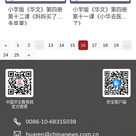
小学版《华文》第四册
小学版《华文》第四册
第十二课《妈妈买了很
第十一课《小华去医院
多苹果》
了》
«
1
2
...
13
14
15
16
17
18
19
...
24
25
»
中国华文教育网
侨宝客户端
官方微博
0086-10-68315039
huaren@chinanews.com.cn