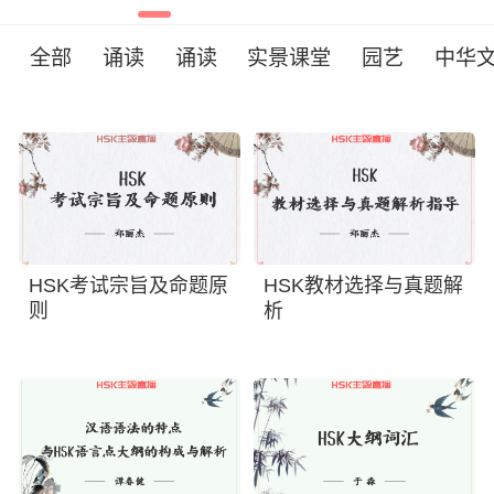
全部
诵读
诵读
实景课堂
园艺
中华
HSK考试宗旨及命题原
HSK教材选择与真题解
则
析