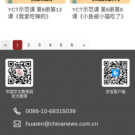
YCT示范课 第6册第13
YCT示范课 第6册第8
课《我爱吃辣的》
课《小鱼被小猫吃了》
«
1
2
3
4
5
6
»
中国华文教育网
侨宝客户端
官方微博
0086-10-68315039
huaren@chinanews.com.cn