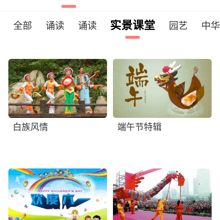
实景课堂
全部
诵读
诵读
园艺
中
白族风情
端午节特辑