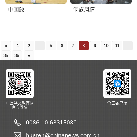
中国跤
侗族风情
«
1
2
...
5
6
7
8
9
10
11
...
35
36
»
中国华文教育网
侨宝客户端
官方微博
0086-10-68315039
huaren@chinanews.com.cn