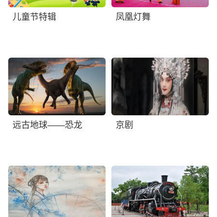
儿童节特辑
凤凰灯舞
远古地球——恐龙
京剧