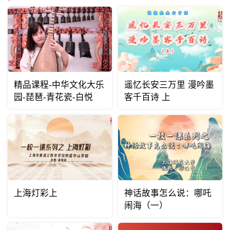
精品课程-中华文化大乐
遥忆长安三万里 漫吟墨
园-琵琶-青花瓷-白悦
客千百诗 上
上海灯彩上
神话故事怎么说：哪吒
闹海（一）