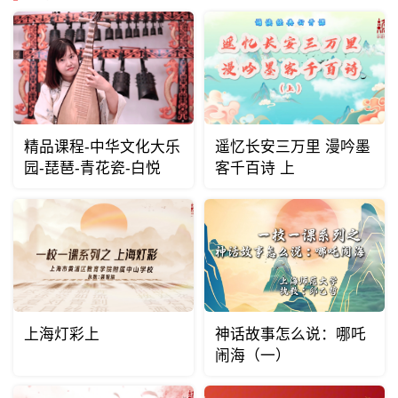
精品课程-中华文化大乐
遥忆长安三万里 漫吟墨
园-琵琶-青花瓷-白悦
客千百诗 上
上海灯彩上
神话故事怎么说：哪吒
闹海（一）