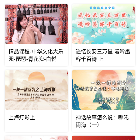
精品课程-中华文化大乐
遥忆长安三万里 漫吟墨
园-琵琶-青花瓷-白悦
客千百诗 上
上海灯彩上
神话故事怎么说：哪吒
闹海（一）