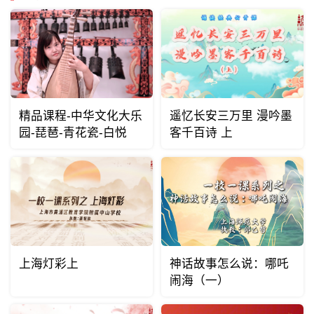
精品课程-中华文化大乐
遥忆长安三万里 漫吟墨
园-琵琶-青花瓷-白悦
客千百诗 上
上海灯彩上
神话故事怎么说：哪吒
闹海（一）